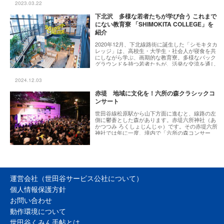
2023.03.22
下北沢 多様な若者たちが学び合う これまで
にない教育寮 「SHIMOKITA COLLEGE」を
紹介
2020年12月、下北線路街に誕生した「シモキタカ
レッジ」は、高校生・大学生・社会人が寝食を共
にしながら学ぶ、画期的な教育寮。多様なバック
グラウンドを持つ若者たちが、活発な交流を通し
て学びの日々を送っています。同施設を運営して
いる株式会社エイチラボ（HLAB）の高田修太さん
2024.12.03
と原田遼太郎さんに、設立のコンセプトや特徴を
伺いました。
赤堤 地域に文化を！六所の森クラシックコ
ンサート
世田谷線松原駅から山下方面に進むと、線路の左
側に鬱蒼とした森があります。赤堤六所神社（あ
かつつみ ろくしょじんじゃ）です。その赤堤六所
神社では年に一度、境内で「六所の森コンサー
ト」が開催されています。
運営会社（世田谷サービス公社について）
個人情報保護方針
お問い合わせ
動作環境について
世田谷くみん手帖とは