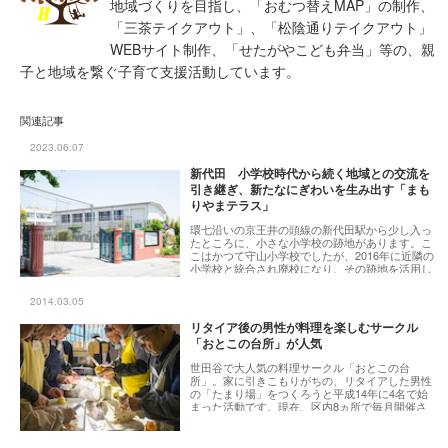
地域づくりを目指し、「おむつ替えMAP」の制作、
「三茶テイクアウト」、「松陰通りテイクアウト」
WEBサイト制作、「せたがやこども弁当」等の、親
子と地域を繋ぐ子育て支援活動しています。
関連記事
2023.06.07
新代田 小学校時代から続く地域との交流を
引き継ぎ、新たなにぎわいを生み出す「まも
りやまテラス」
環七沿いの京王井の頭線の新代田駅から少し入っ
たところに、小さな小学校の跡地があります。こ
こはかつて守山小学校でしたが、2016年に近隣の
小学校と統合され廃校になり、その跡地を活用し
て2019年「まもりやまテラス」という複合施設に
生まれ変わりました。施設立ち上げから運営に携
2014.03.05
わっている、世田谷区役所北沢総合支所地域振興
課の渡邊健行さんと「まもりやまはたけ部」代表
リタイア後の男性が料理を楽しむサークル
の清海敦子さんにお話をお伺いしました。
「おとこの台所」が人気
世田谷で大人気の料理サークル「おとこの台
所」。家に引きこもりがちの、リタイアした男性
の「たまり場」をつくろうと平成14年に4名で始
まった活動です。現在、区内8ヵ所で毎月開催さ
れ、メンバーは約250名と大盛況。飛躍を重ねて
いる「おとこの台所」の活動日にお邪魔して、代
表の小竹智久さんにお話を伺いました。