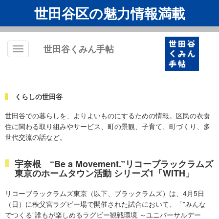
世田谷区の魅力情報満載
世田谷くみん手帖
Toggle
navigation
くらしの世田谷
世田谷での暮らしを、よりよいものにするための情報。区民の衣食
住に関わる取り組みやサービス、町の景観、子育て、町づくり、多
世代交流の話など。
宇奈根 “Be a Movement.”リコーブラックラムズ
東京のホームタウン活動 シリーズ1「WITH」
リコーブラックラムズ東京（以下、ブラックラムズ）は、4月5日
（日）に秩父宮ラグビー場で開催された試合において、「”みんな
でつくる”誰もが楽しめるラグビー観戦環境 ～ユニバーサルデー