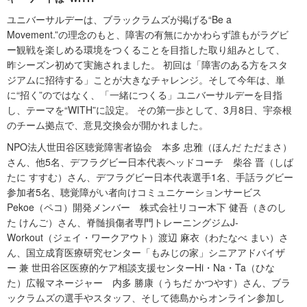
ユニバーサルデーは、ブラックラムズが掲げる“Be a
Movement.”の理念のもと、障害の有無にかかわらず誰もがラグビ
ー観戦を楽しめる環境をつくることを目指した取り組みとして、
昨シーズン初めて実施されました。 初回は「障害のある方をスタ
ジアムに招待する」ことが大きなチャレンジ。そして今年は、単
に“招く”のではなく、「一緒につくる」ユニバーサルデーを目指
し、テーマを“WITH”に設定。 その第一歩として、3月8日、宇奈根
のチーム拠点で、意見交換会が開かれました。
NPO法人世田谷区聴覚障害者協会 本多 忠雅（ほんだ ただまさ）
さん、他5名、デフラグビー日本代表ヘッドコーチ 柴谷 晋（しば
たに すすむ）さん、デフラグビー日本代表選手1名、手話ラグビー
参加者5名、聴覚障がい者向けコミュニケーションサービス
Pekoe（ペコ）開発メンバー 株式会社リコー木下 健吾（きのし
た けんご）さん、脊髄損傷者専門トレーニングジムJ-
Workout（ジェイ・ワークアウト）渡辺 麻衣（わたなべ まい）さ
ん、国立成育医療研究センター「もみじの家」シニアアドバイザ
ー 兼 世田谷区医療的ケア相談支援センターHi・Na・Ta（ひな
た）広報マネージャー 内多 勝康（うちだ かつやす）さん、ブラ
ックラムズの選手やスタッフ、そして徳島からオンライン参加し