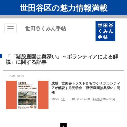
世田谷区の魅力情報満載
世田谷くみん手帖
Toggle
navigation
「「猪股庭園は奥深い」～ボランティアによる解
説」に関する記事
2025.10.09
成城 世田谷トラストまちづくり ボランティ
アが解説する見学会 「猪股庭園は奥深い」開
催
10/25（土） 10:30～14:00（解説は20～30分）成城五丁目猪股庭園
1