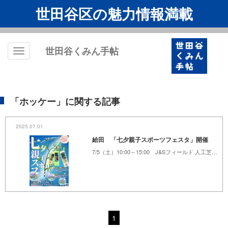
世田谷区の魅力情報満載
世田谷くみん手帖
Toggle
navigation
「ホッケー」に関する記事
2025.07.01
給田 「七夕親子スポーツフェスタ」開催
7/5（土）10:00～15:00 J&Sフィールド 人工芝グラウンド
1