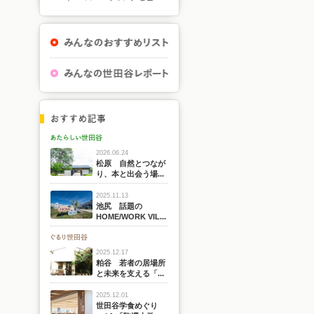
2026.06.24
松原 自然とつなが
り、本と出会う場...
2025.11.13
池尻 話題の
HOME/WORK VIL...
2025.12.17
粕谷 若者の居場所
と未来を支える「...
2025.12.01
世田谷学食めぐり