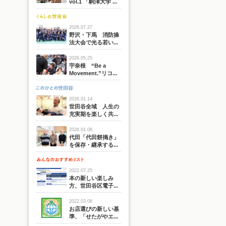
vol.1 「駒澤大学 ...
2026.07.27
野沢・下馬 消防操
法大会で光る若い...
2026.05.25
宇奈根 “Be a
Movement.”リコ...
2026.01.14
世田谷全域 人生の
充実期を楽しく共...
2026.01.06
代田「代田餅搗き」
を保存・継承する...
2022.07.25
本の新しい楽しみ
方、世田谷区電子...
2022.03.08
お店選びの新しい基
準、「せたがやエ...