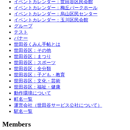
イベントカレンダー：世田谷区民会館
イベントカレンダー：梅丘パークホール
イベントカレンダー：烏山区民センター
イベントカレンダー：玉川区民会館
グループ
テスト
バナー
世田谷くみん手帖とは
世田谷区：その他
世田谷区：まつり
世田谷区：スポーツ
世田谷区：全分類
世田谷区：子ども・教育
世田谷区：文化・芸術
世田谷区：福祉・健康
動作環境について
町名一覧
運営会社（世田谷サービス公社について）
駅名一覧
Members