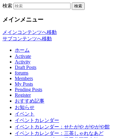
検索
「世田谷くみん手帖（以下、くみん手
世田谷くみん手帖
メインメニュー
ウェブサイトです。
メインコンテンツへ移動
サブコンテンツへ移動
ホーム
Activate
Activity
Draft Posts
forums
Members
My Posts
Pending Posts
Register
おすすめ記事
お知らせ
イベント
イベントカレンダー
イベントカレンダー：せたがや がやがや館
イベントカレンダー：三茶しゃれなあど