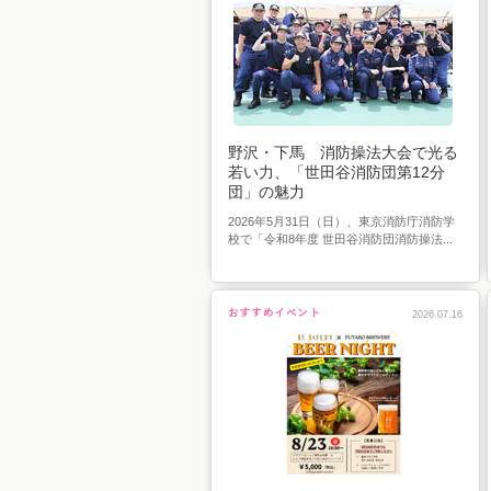
野沢・下馬 消防操法大会で光る
若い力、「世田谷消防団第12分
団」の魅力
2026年5月31日（日）、東京消防庁消防学
校で「令和8年度 世田谷消防団消防操法...
2026.07.16