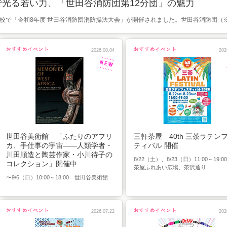
光る若い力、「世田谷消防団第12分団」の魅力
学校で「令和8年度 世田谷消防団消防操法大会」が開催されました。世田谷消防団（※.
2026.08.04
202
世田谷美術館 「ふたりのアフリ
三軒茶屋 40th 三茶ラテン
カ、手仕事の宇宙――人類学者・
ティバル 開催
川田順造と陶芸作家・小川待子の
8/22（土）、8/23（日）11:00～19:0
コレクション」開催中
茶屋ふれあい広場、茶沢通り
〜9/6（日）10:00～18:00 世田谷美術館
2026.07.22
202