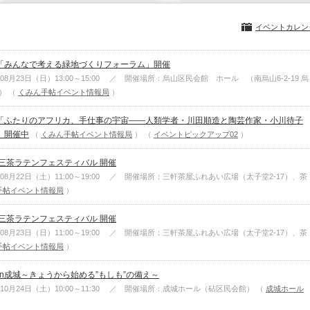
イベントカレン
「みんなで考える緑地づくりフォーラム」開催
08月23日（日）13:00～15:00 ／ 開催場所：烏山区民会館 ホール （南烏山6-2-19 烏
内）
（
くみん手帖イベント情報局
）
「ふたりのアフリカ、手仕事の宇宙――人類学者・川田順造と陶芸作家・小川待子
」開催中
くみん手帖イベント情報局
イベントピックアップ02
h 三茶ラテンフェスティバル 開催
年08月22日（土）11:00～19:00 ／ 開催場所：三軒茶屋ふれあい広場（太子堂2-17）、茶
手帖イベント情報局
）
h 三茶ラテンフェスティバル 開催
年08月23日（日）11:00～19:00 ／ 開催場所：三軒茶屋ふれあい広場（太子堂2-17）、茶
手帖イベント情報局
）
災in成城～きょうから始める”もしも”の備え～
年10月24日（土）10:00～11:30 ／ 開催場所：成城ホール（砧区民会館）
（
成城ホール
）