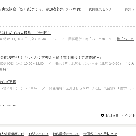
ィ実技講座「折り紙づくり」参加者募集（8/7締切）
代田区民センター
募集
「はじめての太極拳」（全4回）
09月04,11,18,25日（金）10:30～11:50 ／ 開催場所：梅丘パークホール
（
梅丘パーク
統芸能 夏祭り！『わくわく太神楽～獅子舞！曲芸！寄席体験～』
08月05日（水）10:30～12:00 ／ 開催場所：北沢タウンホール（北沢２-8-18）
（
くみ
報局
）
せらぎ寄席
年12月20日（日）17：00～ ／ 開催場所：玉川せせらぎホール(玉川民会館）１階ホール
）
せらぎ寄席
年12月20日（日）13：00～ ／ 開催場所：玉川せせらぎホール(玉川民会館）１階ホール
お知らせ・イベント
）
子ヴァイオリンリサイタル
個人情報保護方針
お問い合わせ
動作環境について
世田谷くみん手帖とは