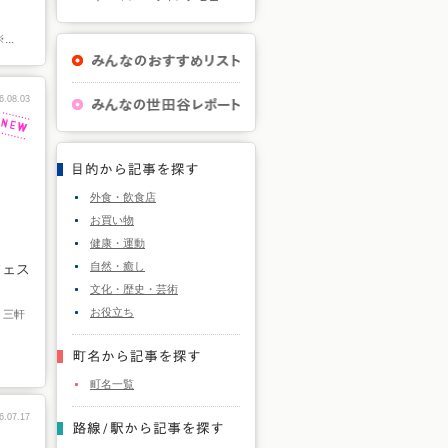
..
6.08.03
外食・飲食店
お買い物
健康・運動
自然・癒し
フェス
文化・歴史・芸術
お役立ち
0 三軒
町名一覧
6.07.17