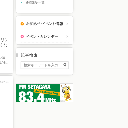
路線別駅一覧
.リン
くな
:00～
ホ...
6.07.01