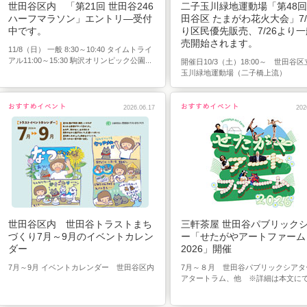
世田谷区内 「第21回 世田谷246
二子玉川緑地運動場「第48回
ハーフマラソン」エントリ―受付
田谷区 たまがわ花火大会」7/
中です。
り区民優先販売、7/26より
売開始されます。
11/8（日） 一般 8:30～10:40 タイムトライ
アル11:00～15:30 駒沢オリンピック公園...
開催日10/3（土）18:00～ 世田谷
玉川緑地運動場（二子橋上流）
2026.06.17
202
世田谷区内 世田谷トラストまち
三軒茶屋 世田谷パブリック
づくり7月～9月のイベントカレン
ー「せたがやアートファーム
ダー
2026」開催
7月～9月 イベントカレンダー 世田谷区内
7月～８月 世田谷パブリックシアタ
アタートラム、他 ※詳細は本文に