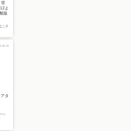
 世
12よ
一般販
区立二子
6.06.16
シアタ
ーシ
て