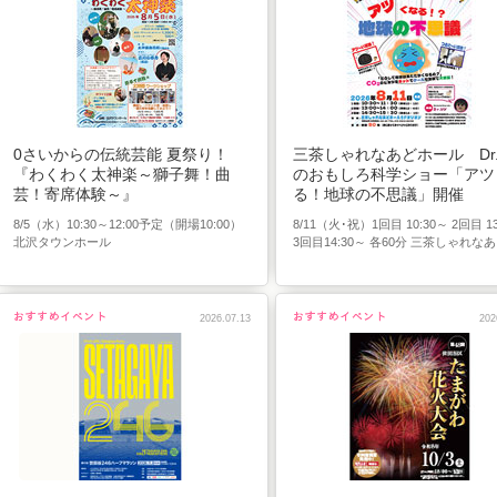
0さいからの伝統芸能 夏祭り！
三茶しゃれなあどホール Dr
『わくわく太神楽～獅子舞！曲
のおもしろ科学ショー「アツ
芸！寄席体験～』
る！地球の不思議」開催
8/5（水）10:30～12:00予定（開場10:00）
8/11（火･祝）1回目 10:30～ 2回目 13
北沢タウンホール
3回目14:30～ 各60分 三茶しゃれなあど
2026.07.13
202