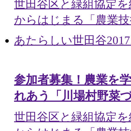
世田谷区と緑組協定を
からはじまる「農業技術
あたらしい世田谷
2017
参加者募集！農業を
れあう「川場村野菜
世田谷区と緑組協定を