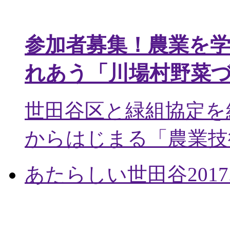
参加者募集！農業を
れあう「川場村野菜
世田谷区と緑組協定を
からはじまる「農業技術
あたらしい世田谷
2017