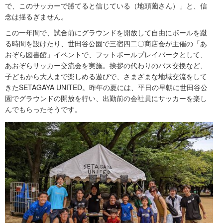
で、このサッカーで勝てると信じている（地頭薗さん）」と、信
念は揺るぎません。
この一年間で、試合前にグラウンドを開放して自由にボールを蹴
る時間を設けたり、世田谷公園で三宿四二〇商店会が主催の「あ
おぞら図書館」イベントで、フットボールプレイパークとして、
あおぞらサッカー交流会を実施。挨拶の代わりのパス交換など、
子どもから大人まで楽しめる遊びで、さまざまな地域交流をして
きたSETAGAYA UNITED。昨年の夏には、平日の早朝に世田谷公
園でグラウンドの開放を行い、出勤前の会社員にサッカーを楽し
んでもらったそうです。