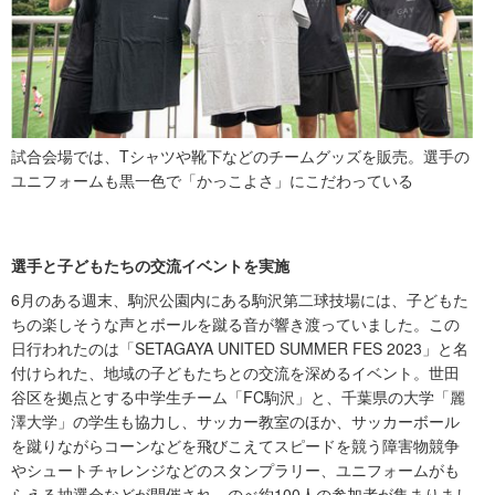
試合会場では、Tシャツや靴下などのチームグッズを販売。選手の
ユニフォームも黒一色で「かっこよさ」にこだわっている
選手と子どもたちの交流イベントを実施
6月のある週末、駒沢公園内にある駒沢第二球技場には、子どもた
ちの楽しそうな声とボールを蹴る音が響き渡っていました。この
日行われたのは「SETAGAYA UNITED SUMMER FES 2023」と名
付けられた、地域の子どもたちとの交流を深めるイベント。世田
谷区を拠点とする中学生チーム「FC駒沢」と、千葉県の大学「麗
澤大学」の学生も協力し、サッカー教室のほか、サッカーボール
を蹴りながらコーンなどを飛びこえてスピードを競う障害物競争
やシュートチャレンジなどのスタンプラリー、ユニフォームがも
らえる抽選会などが開催され、のべ約100人の参加者が集まりまし