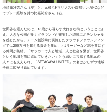
地頭薗雅弥さん（左）と、元横浜Fマリノスや京都サンガFCなど
でプレー経験を持つ比嘉祐介さん（右）
世田谷を選んだのは、18歳から暮らす大好きな街ということに加
え、大きな公園が多くグラウンドが充実した環境にポテンシャル
を感じたから。チーム創設時に実施したクラウドファウンディン
グでは200万円を超える資金を集め、元Jリーガーなど志を共にす
る仲間が集結。「サッカーで人と地域、人と社会を繋ぎ、世田谷
という地域を前に進めていきたい」とう思いに共感する地元の
人々にも支えられ、「SETAGAYA UNITED」の名は少しずつ地域
全体に広がり始めています。