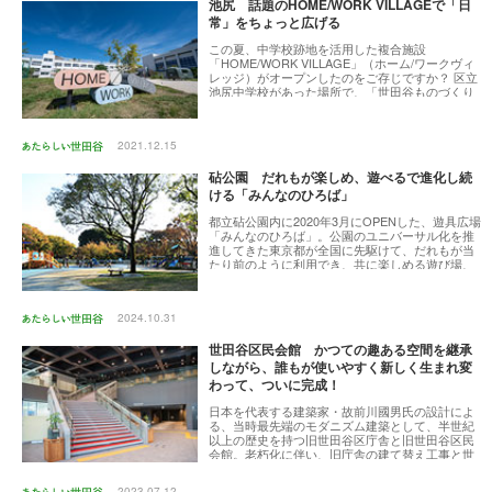
池尻 話題のHOME/WORK VILLAGEで「日
常」をちょっと広げる
この夏、中学校跡地を活用した複合施設
「HOME/WORK VILLAGE」（ホーム/ワークヴィ
レッジ）がオープンしたのをご存じですか？ 区立
池尻中学校があった場所で、「世田谷ものづくり
学校（IID）」としてクリエーターや起業家を支援
していた施設が、「暮らし（HOME）」と「仕事
（WORK）」を見つめ直し、私たちの社会に残さ
2021.12.15
れた「宿題（HOMEWORK）」を紐解いていく、
というコンセプトのもと新たに複合施設として生
砧公園 だれもが楽しめ、遊べるで進化し続
まれ変わりました。人と人がつながり、「暮ら
し」と「働くこと」を充実させ、身近な課題に挑
ける「みんなのひろば」
んでいきたいという思いでスタートした場所で
す。世田谷区民がどんな楽しみ方ができるのかを
都立砧公園内に2020年3月にOPENした、遊具広場
取材しました。
「みんなのひろば」。公園のユニバーサル化を推
進してきた東京都が全国に先駆けて、だれもが当
たり前のように利用でき、共に楽しめる遊び場、
第1号として整備されました。先駆的な取り組みと
注目される「みんなのひろば」は、遊びを通し
て、様々な子ども達の「やりたい」と「たのし
2024.10.31
い」を叶える為に、進化し続けています。
世田谷区民会館 かつての趣ある空間を継承
しながら、誰もが使いやすく新しく生まれ変
わって、ついに完成！
日本を代表する建築家・故前川國男氏の設計によ
る、当時最先端のモダニズム建築として、半世紀
以上の歴史を持つ旧世田谷区庁舎と旧世田谷区民
会館。老朽化に伴い、旧庁舎の建て替え工事と世
田谷区民会館の改修工事が行われることになり、
2021年の着工から3年、新しく生まれ変わった世
2023.07.12