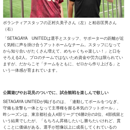
ボランティアスタッフの正村久美子さん（左）と粕谷匡男さん
（右）
「SETAGAYA UNITEDは選手とスタッフ、サポーターの距離が近
く気軽に声を掛け合うアットホームなチーム。スタッフになって
から知り合いがたくさん増えて、めちゃくちゃ楽しい！」と口を
そろえる2人。プロのチームではないため資金や労力は限られてい
ますが、だからこそ「チームをともに、ゼロから作り上げる」と
いう一体感が育まれています。
公園遊びやお花見のついでに、試合観戦を楽しんで欲しい
SETAGAYA UNITEDが掲げるのは、「連動してボールをつなぎ、
守備も攻撃も一体となって主導権を握る本気のフットボール」。
昨シーズンは、東京都社会人4部リーグで6勝2分の2位、4部残留と
いう結果でしたが、「もちろん昇格したいし勝ちたいけれど、貫
くことに価値がある。選手が想像以上に成長してくれているの