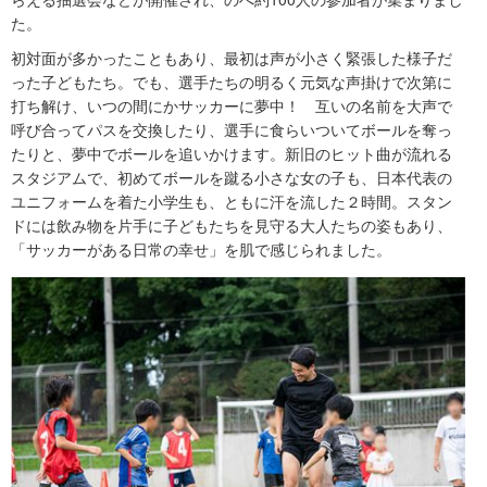
た。
初対面が多かったこともあり、最初は声が小さく緊張した様子だ
った子どもたち。でも、選手たちの明るく元気な声掛けで次第に
打ち解け、いつの間にかサッカーに夢中！ 互いの名前を大声で
呼び合ってパスを交換したり、選手に食らいついてボールを奪っ
たりと、夢中でボールを追いかけます。新旧のヒット曲が流れる
スタジアムで、初めてボールを蹴る小さな女の子も、日本代表の
ユニフォームを着た小学生も、ともに汗を流した２時間。スタン
ドには飲み物を片手に子どもたちを見守る大人たちの姿もあり、
「サッカーがある日常の幸せ」を肌で感じられました。