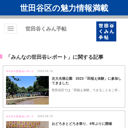
世田谷区の魅力情報満載
世田谷くみん手帖
Toggle
navigation
「みんなの世田谷レポート」に関する記事
2023.06.16
次大夫堀公園 2023「田植え体験」に参加し
てきました
世田谷区では「田植え体験」できることをご存じですか？令和5年5月24日の午前中、喜多見の次大夫堀公園で世田谷区主催、JA東京中央の協力により、「田植え体験」が開催されました。
2023.06.16
おどろきとどろき祭り、4年ぶりに開催