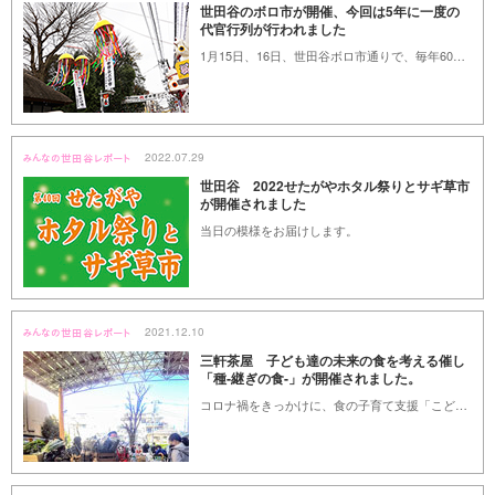
世田谷のボロ市が開催、今回は5年に一度の
代官行列が行われました
1月15日、16日、世田谷ボロ市通りで、毎年60万人以上の人が訪れる冬の風物詩、世田谷のボロ市が開催されました。今回は5年に一度の「市町代官見廻り行列」が見られました。
2022.07.29
世田谷 2022せたがやホタル祭りとサギ草市
が開催されました
当日の模様をお届けします。
2021.12.10
三軒茶屋 子ども達の未来の食を考える催し
「種‐継ぎの食‐」が開催されました。
コロナ禍をきっかけに、食の子育て支援「こども弁当プロジェクト」をおこなう「一般社団法人ハイコラ」が、「食」や「環境」を未来の子ども達の為に、大切にしてゆく地域づくりの一環として主催したイベントをレポートします。