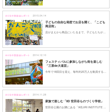
2015.04.14
子どもの自由な発想でお店を開く、「こども
商店街」
店がまえから商品にいたるまで、子どもたちが自分で考え販売する「こども商店街」が、3月21日に羽根木プレーパークで開催されました。今年で27回目となるこのイベントでは、子どもたちがアイディアを振り絞った商品を、本物のお金を使って販売します。小学校3年生になる娘の出店を見守りつつ、過去最大の出店数となった「こども商店街」を取材しました。
2014.12.10
フェスティバルに参加しながら街を楽しむ
「三茶de大道芸」
今年で18回目を迎え、毎年約20万人を動員する大人気イベント「三茶de大道芸」は、「三軒茶屋の街を劇場化し、アートやパフォーマンスに出会える空間にしよう」と地元商店街とボランティアスタッフ、世田谷文化生活情報センターが一体となって開催する秋恒例のフェスティバルです。今年は、10月18日(土)・19日（日）に開催されました。見慣れた街がいつもと違って見え、好奇心いっぱいで街を探訪。妖しくも魅惑的な夢の世界を心行くまで味わってきました。（くみん手帖編集部／山本多恵子）
2014.11.28
家族で楽しむ「IID 世田谷ものづくり学校」
世田谷公園のお隣にある「IKEJIRI INSTITUTE OF DESIGN（以下IID）世田谷ものづくり学校」は、廃校になった中学校を再利用したユニークなスペース。カフェやセレクトショップ、スノードーム美術館などの施設に加え、週末を中心にさまざまなワークショップが開催されています。クリエーターたちが実際に働くようすは、子どもの好奇心を刺激し感性を育みます。お子さん連れでも気軽に立ち寄れる、ものづくりの現場に出かけてみませんか？