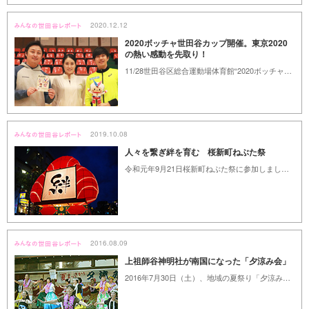
2020.12.12
2020ボッチャ世田谷カップ開催。東京2020
の熱い感動を先取り！
11/28世田谷区総合運動場体育館“2020ボッチャ世田谷カップ”をレポートします。（みんなの世田谷レポート）
2019.10.08
人々を繋ぎ絆を育む 桜新町ねぶた祭
令和元年9月21日桜新町ねぶた祭に参加しました。今年のテーマは絆。
2016.08.09
上祖師谷神明社が南国になった「夕涼み会」
2016年7月30日（土）、地域の夏祭り「夕涼み会」が開催されました。会場となった上祖師谷神明社は南国に彩られ、老いも若きも、男も女も食べて飲んで踊って笑顔あふれる一夜になりました。