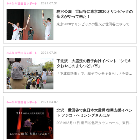
2021.07.31
駒沢公園 世田谷に東京2020オリンピックの
聖火がやって来た！
東京2020オリンピックの聖火が世田谷にやって来ました。駒沢オリンピック公園総合運動場で開催された聖火のお披露目式、町田シバヒロでのトーチキスセレモニーのレポートです。
2021.07.01
下北沢 大盛況の親子向けイベント「シモキ
タおやこのまちつどい市」
「下北線路街」で、親子でシモキタらしさを楽しめる、まちつどい市が開催されました。
2021.04.07
北沢 世田谷で東日本大震災 復興支援イベン
ト フジコ・へミンングさんほか
2021年3月11日 世田谷北沢タウンホール、東日本大震災復興支援「あの日から10年。復興、そして未来へ」チャリティーイベントをレポート。