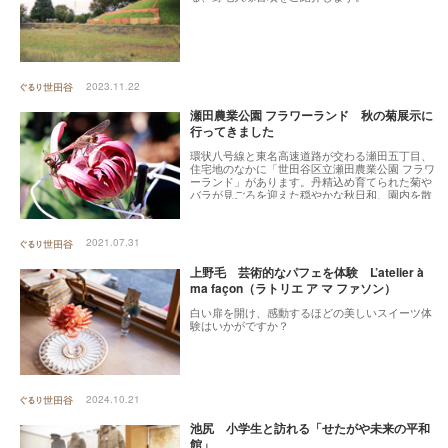
2023.11.22
瀬田農業公園 フラワーランド 秋の菊展示に
行ってきました
環状八号線と東名高速道路が交わる瀬田五丁目、
住宅地のなかに「世田谷区立瀬田農業公園 フラワ
ーランド」があります。丹精込め育てられた菊や
バラが見ごろを迎えた穏やかな秋日和、園内を散
策してきました。
2021.07.31
上野毛 芸術的なパフェを体験 L’atelier à
ma façon（ラトリエ ア マ ファソン）
白い扉を開け、感動するほどの美しいスイーツ体
験はいかがですか？
2024.10.21
池尻 小学生と訪れる「せたがや未来の平和
館」