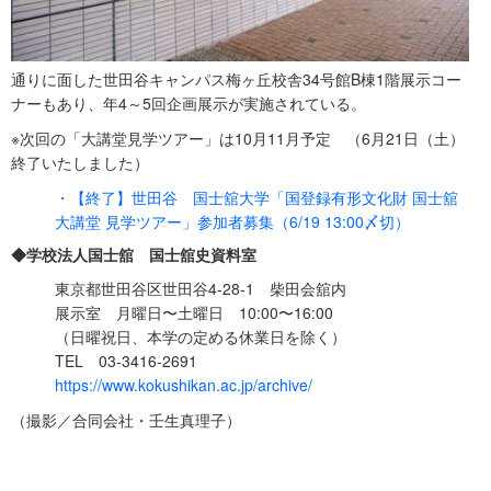
通りに面した世田谷キャンパス梅ヶ丘校舎34号館B棟1階展示コー
ナーもあり、年4～5回企画展示が実施されている。
※次回の「大講堂見学ツアー」は10月11月予定 （6月21日（土）
終了いたしました）
・【終了】世田谷 国士舘大学「国登録有形文化財 国士舘
大講堂 見学ツアー」参加者募集（6/19 13:00〆切）
◆学校法人国士舘 国士舘史資料室
東京都世田谷区世田谷4-28-1 柴田会舘内
展示室 月曜日〜土曜日 10:00〜16:00
（日曜祝日、本学の定める休業日を除く）
TEL 03-3416-2691
https://www.kokushikan.ac.jp/archive/
（撮影／合同会社・壬生真理子）