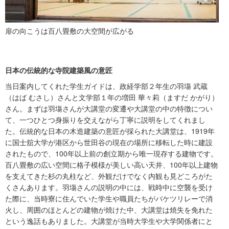
扉の向こうは百八畳敷の大空間が広がる
日本の伝統的な寺院建築風の意匠
当日案内してくれた学生ガイドは、政経学部２年生の羽塲 武蔵
（はば むさし）さんと文学部１年の増田 華々莉（ますだ かがり）
さん。まずは羽塲さんが大講堂の変遷や大講堂の中の特徴につい
て、一つひとつ身振りを交えながら丁寧に説明をしてくれまし
た。伝統的な日本の木造建築の意匠が採られた大講堂は、1919年
に国士舘大学が港区から世田谷の現在の場所に移転した時に建設
されたもので、100年以上前の創立期から唯一現存する建物です。
百八畳敷の広い空間に格子模様が美しい高い天井、100年以上建物
を支えてきた杉の丸柱など、外観だけでなく内観も見どころがた
くさんあります。羽塲さんの説明の中には、戦時中に空襲を受け
た際に、当時寮に住んでいた学生や職員たちがバケツリレーで消
火し、周囲のほとんどの建物が焼けた中、大講堂は焼失を免れた
という逸話もありました。大講堂が当時大学生や大学関係者にと