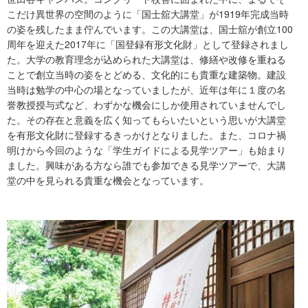
こだけ異世界の空間のように「国士舘大講堂」が1919年完成当時
の姿を残したまま佇んでいます。この大講堂は、国士舘が創立100
周年を迎えた2017年に「国登録有形文化財」として登録されまし
た。大学の教育理念が込められた大講堂は、修繕や改修を重ねる
ことで創立当時の姿をとどめる、文化的にも貴重な建築物。建設
当時は勉学の中心の場となっていましたが、近年は年に１度の名
誉教授授与式など、わずかな機会にしか使用されていませんでし
た。その存在と意義を広く知ってもらいたいという思いが大講堂
を有形文化財に登録するきっかけとなりました。また、コロナ禍
明けから今回のような「学生ガイドによる見学ツアー」も始まり
ました。興味がある方なら誰でも参加できる見学ツアーで、大講
堂の中を見られる貴重な機会となっています。