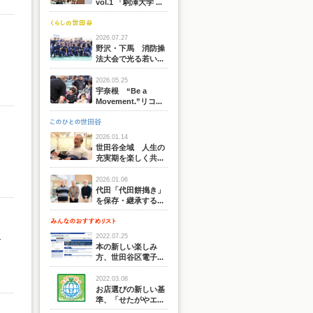
vol.1 「駒澤大学 ...
2026.07.27
野沢・下馬 消防操
法大会で光る若い...
2026.05.25
宇奈根 “Be a
Movement.”リコ...
2026.01.14
世田谷全域 人生の
充実期を楽しく共...
2026.01.06
代田「代田餅搗き」
を保存・継承する...
販
2022.07.25
本の新しい楽しみ
方、世田谷区電子...
2022.03.08
お店選びの新しい基
準、「せたがやエ...