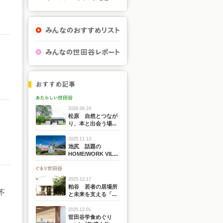
2026.06.24
松原 自然とつなが
り、本と出会う場...
』
2025.11.13
池尻 話題の
HOME/WORK VIL...
2025.12.17
粕谷 若者の居場所
不
と未来を支える「...
2025.12.01
世田谷学食めぐり