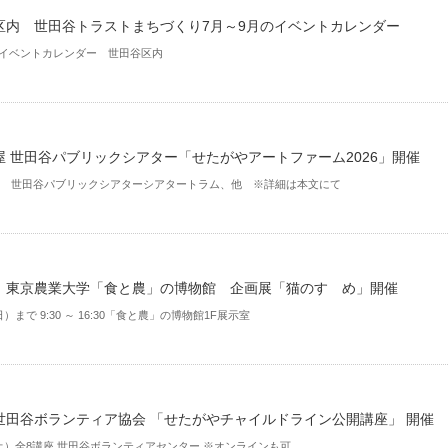
区内 世田谷トラストまちづくり7月～9月のイベントカレンダー
月 イベントカレンダー 世田谷区内
屋 世田谷パブリックシアター「せたがやアートファーム2026」開催
月 世田谷パブリックシアターシアタートラム、他 ※詳細は本文にて
 東京農業大学「食と農」の博物館 企画展「猫のすゝめ」開催
日）まで 9:30 ～ 16:30「食と農」の博物館1F展示室
世田谷ボランティア協会 「せたがやチャイルドライン公開講座」 開催
（土）全8講座 世田谷ボランティアセンター ※オンラインも可