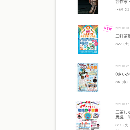
芸作家
〜9/6（
2026.08.03
三軒茶屋
8/22（
2026.07.22
0さい
8/5（水）
2026.07.17
三茶し
思議」
8/11（火
ン