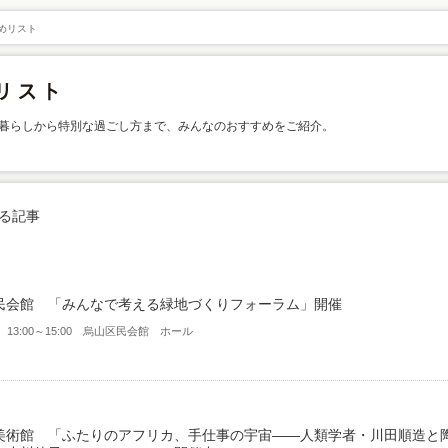
めリスト
暮らしから特別な過ごし方まで、みんなのおすすめをご紹介。
る記事
民会館 「みんなで考える緑地づくりフォーラム」開催
） 13:00～15:00 烏山区民会館 ホール
美術館 「ふたりのアフリカ、手仕事の宇宙――人類学者・川田順造と