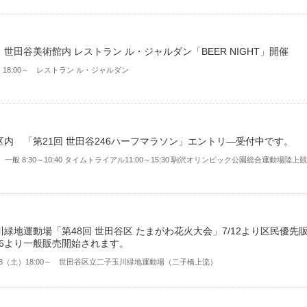
世田谷美術館内 レストラン ル・ジャルダン「BEER NIGHT」開催
日）18:00～ レストラン ル・ジャルダン
区内 「第21回 世田谷246ハーフマラソン」エントリ―受付中です。
） 一般 8:30～10:40 タイムトライアル11:00～15:30 駒沢オリンピック公園総合運動場陸上競
緑地運動場「第48回 世田谷区 たまがわ花火大会」7/12より区民優先
/26より一般販売開始されます。
/3（土）18:00～ 世田谷区立二子玉川緑地運動場（二子橋上流）