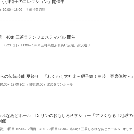
・小川待子のコレクション」開催中
日）10:00～18:00 世田谷美術館
 40th 三茶ラテンフェスティバル 開催
土）、8/23（日）11:00～19:00 三軒茶屋ふれあい広場、茶沢通り
からの伝統芸能 夏祭り！『わくわく太神楽～獅子舞！曲芸！寄席体験～
10:30～12:00予定（開場10:00）北沢タウンホール
ゃれなあどホール Dr.リンのおもしろ科学ショー「アツくなる！地球の
開催
･祝）1回目 10:30～ 2回目 13:00～ 3回目14:30～ 各60分 三茶しゃれなあどホール５Fオリオ