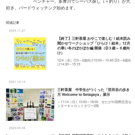
ベンチャー。多摩川でシーバス探し（＝釣り）が大
好き。バードウォッチング始めます。
関連記事
2024.11.27
【終了】三軒茶屋 おやこで楽しむ！絵本読み
聞かせワークショップ「ひらけ！絵本」12月
の寒い冬のぽかぽか編 開催（➁３歳～６歳向
け）
12/4（水）①0～2歳向け10:00～10:45 ②3～6歳向
け14:30～15:15
2021.10.14
三軒茶屋 中学生がつくった「世田谷の歩き
方 Welcome to Setagaya」展示
～11/14（日）10:00～18:00 せたがや国際交流セ
ンターキャロットタワー2階
2023.04.04