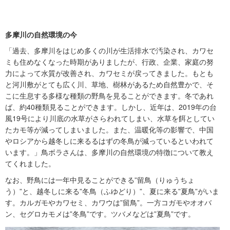
多摩川の自然環境の今
「過去、多摩川をはじめ多くの川が生活排水で汚染され、カワセ
ミも住めなくなった時期がありましたが、行政、企業、家庭の努
力によって水質が改善され、カワセミが戻ってきました。もとも
と河川敷がとても広く川、草地、樹林があるため自然豊かで、そ
こに生息する多様な種類の野鳥を見ることができます。冬であれ
ば、約40種類見ることができます。しかし、近年は、2019年の台
風19号により川底の水草がさらわれてしまい、水草を餌としてい
たカモ等が減ってしまいました。また、温暖化等の影響で、中国
やロシアから越冬しに来るるはずの冬鳥が減っているといわれて
います。」鳥ボラさんは、多摩川の自然環境の特徴について教え
てくれました。
なお、野鳥には一年中見ることができる”留鳥（りゅうちょ
う）”と、越冬しに来る”冬鳥（ふゆどり）”、夏に来る”夏鳥”がいま
す。カルガモやカワセミ、カワウは”留鳥”。一方コガモやオオバ
ン、セグロカモメは”冬鳥”です。ツバメなどは”夏鳥”です。