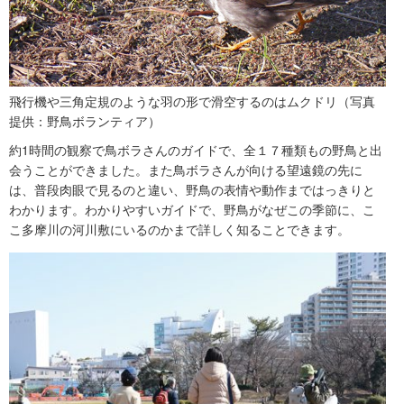
飛行機や三角定規のような羽の形で滑空するのはムクドリ（写真
提供：野鳥ボランティア）
約1時間の観察で鳥ボラさんのガイドで、全１７種類もの野鳥と出
会うことができました。また鳥ボラさんが向ける望遠鏡の先に
は、普段肉眼で見るのと違い、野鳥の表情や動作まではっきりと
わかります。わかりやすいガイドで、野鳥がなぜこの季節に、こ
こ多摩川の河川敷にいるのかまで詳しく知ることできます。