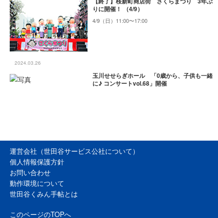
【終了】桜新町商店街 さくらまつり 3年ぶ
りに開催！ （4/9）
4/9（日）11:00〜17:00
2024.03.26
玉川せせらぎホール 「0歳から、子供も一緒
に♪ コンサートvol.68」開催
運営会社（世田谷サービス公社について）
個人情報保護方針
お問い合わせ
動作環境について
世田谷くみん手帖とは
このページのTOPへ