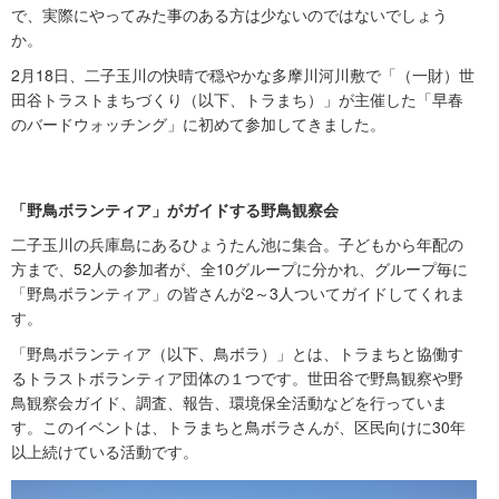
で、実際にやってみた事のある方は少ないのではないでしょう
か。
2月18日、二子玉川の快晴で穏やかな多摩川河川敷で「（一財）世
田谷トラストまちづくり（以下、トラまち）」が主催した「早春
のバードウォッチング」に初めて参加してきました。
「野鳥ボランティア」がガイドする野鳥観察会
二子玉川の兵庫島にあるひょうたん池に集合。子どもから年配の
方まで、52人の参加者が、全10グループに分かれ、グループ毎に
「野鳥ボランティア」の皆さんが2～3人ついてガイドしてくれま
す。
「野鳥ボランティア（以下、鳥ボラ）」とは、トラまちと協働す
るトラストボランティア団体の１つです。世田谷で野鳥観察や野
鳥観察会ガイド、調査、報告、環境保全活動などを行っていま
す。このイベントは、トラまちと鳥ボラさんが、区民向けに30年
以上続けている活動です。