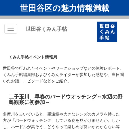
世田谷区の魅力情報満載
世田谷くみん手帖
Toggle
navigation
くみん手帖イベント情報局
世田谷で行われたイベントやワークショップなどの体験レポート。
くみん手帖編集部およびくみんライターが参加した感想や、当日聞
いたお話、エピソードなどをご紹介。
二子玉川 早春のバードウオッチング～水辺の野
鳥観察に初参加～
多摩川を歩いていると、望遠鏡や大きなレンズのカメラを持った
方が「バードウォッチング」している姿を見かけませんか。しか
し、ハードルが高そう、どうやって楽しめば良いかわからない等