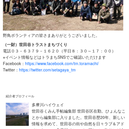
野鳥ボランティアの皆さまありがとうございました。
（一財）世田谷トラストまちづくり
電話０３－６３７９－１６２０（平日８：３０～１７：００）
※イベント情報などはトラまちSNSでご確認いただけます
Facebook：
https://www.facebook.com/tm.toramachi/
Twitter：
https://twitter.com/setagaya_tm
紹介者プロフィール
多摩川ハイウェイ
世田谷くみん手帖編集部 世田谷区在勤。ひょんなこ
とから編集部に入りました。世田谷歴20年、新しい
情報を求めて、世田谷の街や自然を日々ラブ＆アド