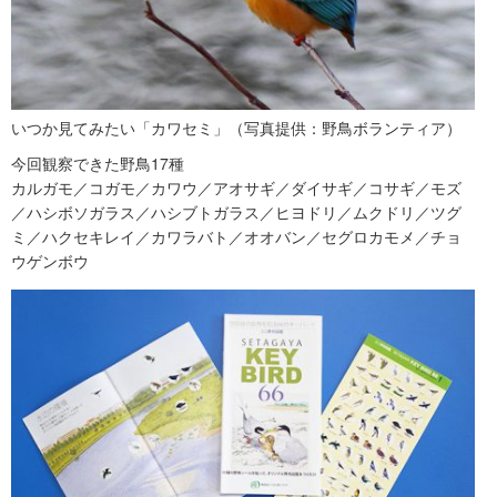
いつか見てみたい「カワセミ」（写真提供：野鳥ボランティア）
今回観察できた野鳥17種
カルガモ／コガモ／カワウ／アオサギ／ダイサギ／コサギ／モズ
／ハシボソガラス／ハシブトガラス／ヒヨドリ／ムクドリ／ツグ
ミ／ハクセキレイ／カワラバト／オオバン／セグロカモメ／チョ
ウゲンボウ