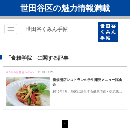
世田谷区の魅力情報満載
世田谷くみん手帖
Toggle
navigation
「食糧学院」に関する記事
2013.01.25
新規開店レストランの学生開発メニュー試食
会
2013年4月、池尻に誕生する健康増進・交流施設「がやがや館」は現在、オープンに向けての準備が進められています。併設されるレストランでは提供メニューの一部を近隣の専門学校と共同開発。4月から提供がはじまる学生提案メニューの試食会が開催されました。
1