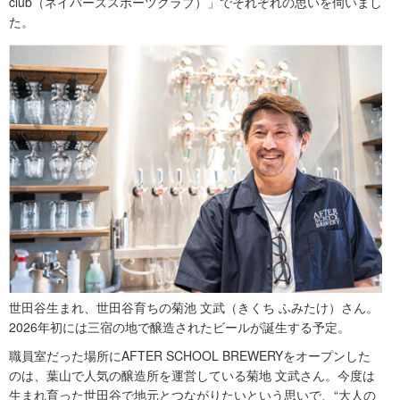
club（ネイバーズスポーツクラブ）」でそれぞれの思いを伺いまし
た。
世田谷生まれ、世田谷育ちの菊池 文武（きくち ふみたけ）さん。
2026年初には三宿の地で醸造されたビールが誕生する予定。
職員室だった場所にAFTER SCHOOL BREWERYをオープンした
のは、葉山で人気の醸造所を運営している菊地 文武さん。今度は
生まれ育った世田谷で地元とつながりたいという思いで、“大人の