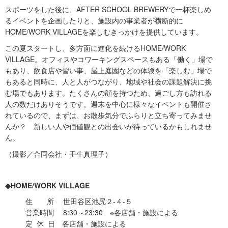
スポーツをした後に、AFTER SCHOOL BREWERYで一杯楽しめ
るイベントを企画したりと、施設内の事業者が横断的に
HOME/WORK VILLAGEを楽しむきっかけを提供しています。
この夏スタートし、多方面に進化を続けるHOME/WORK
VILLAGE。オフィスやコワーキングスペースもある「働く」場で
もあり、飲食店や習い事、屋上庭園などの体験を「楽しむ」場で
もあると同時に、人と人がつながり、地域や社会の課題解決に挑
む場でもあります。たくさんの顔を持つため、過ごし方も訪れる
人の数だけありそうです。週末を中心に様々なイベントも開催さ
れているので、まずは、お散歩気分でふらりと立ち寄ってみませ
んか？ 新しい人や価値観との出会いが待っているかもしれませ
ん。
（撮影／合同会社・壬生真理子）
◆HOME/WORK VILLAGE
住 所 世田谷区池尻２-４-５
営業時間 8:30～23:30 ※各店舗・施設による
定 休 日 各店舗・施設による