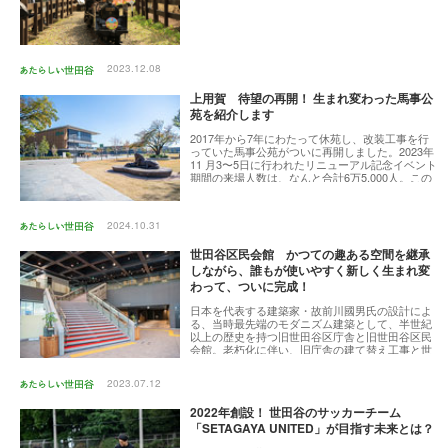
2023.12.08
上用賀 待望の再開！ 生まれ変わった馬事公
苑を紹介します
2017年から7年にわたって休苑し、改装工事を行
っていた馬事公苑がついに再開しました。2023年
11 月3〜5日に行われたリニューアル記念イベント
期間の来場人数は、なんと合計6万5,000人。この
日を待ち望んでいた区民の方も、多いのではない
でしょうか。そこで早速、新生・馬事公苑をぐる
りと一周。その魅力や、おすすめの穴場スポット
2024.10.31
をお伝えします。
世田谷区民会館 かつての趣ある空間を継承
しながら、誰もが使いやすく新しく生まれ変
わって、ついに完成！
日本を代表する建築家・故前川國男氏の設計によ
る、当時最先端のモダニズム建築として、半世紀
以上の歴史を持つ旧世田谷区庁舎と旧世田谷区民
会館。老朽化に伴い、旧庁舎の建て替え工事と世
田谷区民会館の改修工事が行われることになり、
2021年の着工から3年、新しく生まれ変わった世
2023.07.12
田谷区民会館がついに完成しました。世田谷区の
文化・芸術の拠点として、区民が楽しみ、交流で
2022年創設！ 世田谷のサッカーチーム
きる場を提供してきた世田谷区民会館の新たな魅
力についてお話を伺いました。
「SETAGAYA UNITED」が目指す未来とは？