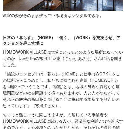
教室の姿がそのまま残っている場所はレンタルできる。
日常の「暮らす」（HOME）「働く」（WORK）を充実させ、ア
クションを起こす場に
HOME/WORK VILLAGEは地域にとってどのような場所になってい
くのか、広報担当の寒河江 麻恵（さがえ あさえ）さんに話を聞き
ました。
「施設のコンセプトは、暮らし（HOME）と仕事（WORK）をこ
の場所から見つめ直し、私たちに残された宿題（HOMEWORK）
を 紐解いていくことです。“宿題”とは、地域の身近な課題から環
境問題などの社会問題まで様々ありますが、人と人がつながって
それらの解決の糸口を見つけることに挑戦する場所でありたいと
思っています」（寒河江さん）。
ちょっと難しそうに聞こえますが、入居している事業者や
HOME/WORK VILLAGEに関わる人が、経済的な利益だけを追求す
るのでなく、人や地域とのつながりながら、それぞれの課題の解