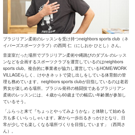
ブラジリアン柔術のレッスンを受け持つneighbors sports club（ネ
イバーズスポーツクラブ）の西岡 仁（にしおか ひとし）さん。
音楽室だった場所でブラジリアン柔術や縄跳びのダブル のレッス
ンなどを企画するスポーツクラブを運営しているのはneighbors
sports club。複合的に事業者が協力し運営しているHOME/WORK
VILLAGEらしく、けやきネットで貸し出しをしている体育館の管
理も務めています。neighbors sports clubが目指しているのは老若
男女が楽しめる場所。ブラジル発祥の格闘技であるブラジリアン
柔術のレッスンには、４歳から60歳までの幅広い年齢層が参加し
ているそう。
「ふらっと来て『ちょっとやってみようかな』と体験して始める
方も多くいらっしゃいます。家から一歩出るきっかけとなり、日
常が少しでも楽しくなる場所づくりを目指しています」（西岡さ
ん）。