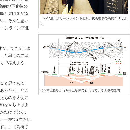
田急線地下化後の
市民と専門家が恊
「NPO法人グリーンライン下北沢」代表理事の高橋ユリカさ
たい。そんな思い
ん
リーンライン下北
すが、できてしま
た…と思うのでは
ちで考えよう
ると思うんで
があったり、どこ
代々木上原駅から梅ヶ丘駅間で行われている工事の区間
したものを大切に
活動を立ち上げま
るかだけでなく、
、一粒で2度おい
です。」（高橋さ