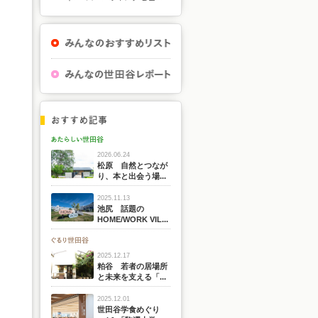
2026.06.24
松原 自然とつなが
り、本と出会う場...
2025.11.13
池尻 話題の
HOME/WORK VIL...
2025.12.17
粕谷 若者の居場所
と未来を支える「...
2025.12.01
世田谷学食めぐり