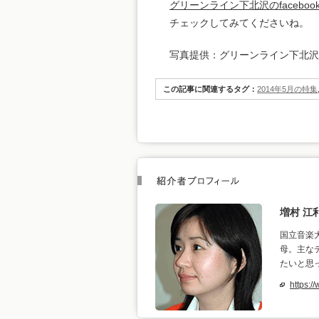
グリーンライン下北沢のfaceboo
チェックしてみてくださいね。
写真提供：グリーンライン下北沢
この記事に関連するタグ：
2014年5月の特集
増村 江
国立音楽
母。主な
たいと思
https: