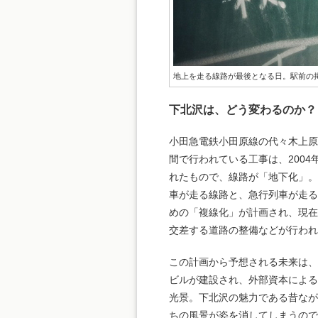
地上を走る線路が最後となる日。駅前の
下北沢は、どう変わるのか？
小田急電鉄小田原線の代々木上
間で行われている工事は、2004
れたもので、線路が「地下化」
車が走る線路と、急行列車が走
めの「複線化」が計画され、現
交差する道路の整備などが行われ
この計画から予想される未来は
ビルが建設され、外部資本によ
光景。下北沢の魅力である昔な
ちの風景が姿を消してしまうの