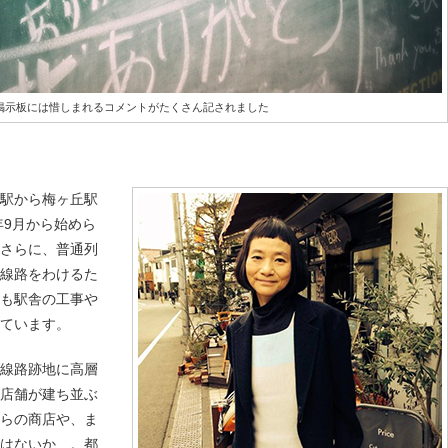
掲示板には惜しまれるコメントがたくさん記されました
原駅から梅ヶ丘駅
年9月から始めら
。さらに、普通列
る線路をわけるた
在も駅舎の工事や
ています。
、線路跡地に高層
る店舗が建ち並ぶ
がらの商店や、ま
ではないか…。都