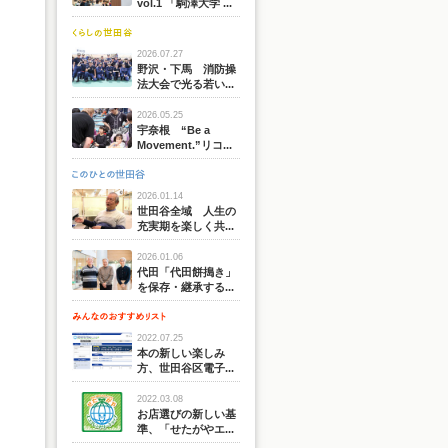
vol.1 「駒澤大学 ...
2026.07.27
野沢・下馬 消防操
法大会で光る若い...
2026.05.25
宇奈根 “Be a
Movement.”リコ...
2026.01.14
世田谷全域 人生の
充実期を楽しく共...
2026.01.06
代田「代田餅搗き」
を保存・継承する...
2022.07.25
本の新しい楽しみ
方、世田谷区電子...
2022.03.08
お店選びの新しい基
準、「せたがやエ...