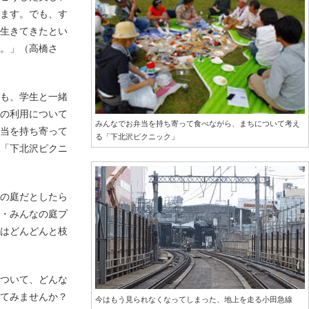
います。でも、す
を生きてきたとい
。」（高橋さ
にも、学生と一緒
地の利用について
みんなでお弁当を持ち寄って食べながら、まちについて考え
弁当を持ち寄って
る「下北沢ピクニック」
る「下北沢ピクニ
なの庭だとしたら
沢・みんなの庭プ
動はどんどんと枝
について、どんな
えてみませんか？
今はもう見られなくなってしまった、地上を走る小田急線