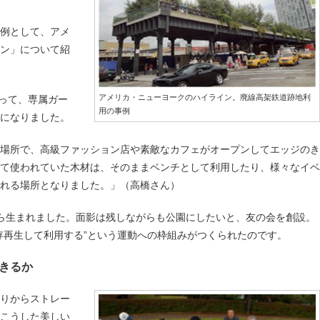
事例として、アメ
イン」について紹
アメリカ・ニューヨークのハイライン。廃線高架鉄道跡地利
なって、専属ガー
用の事例
園になりました。
場所で、高級ファッション店や素敵なカフェがオープンしてエッジのき
て使われていた木材は、そのままベンチとして利用したり、様々なイベ
れる場所となりました。」（高橋さん）
ら生まれました。面影は残しながらも公園にしたいと、友の会を創設。
存再生して利用する”という運動への枠組みがつくられたのです。
きるか
たりからストレー
。こうした美しい