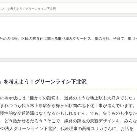
イン」を考えよう！グリーンライン下北沢
ための情報。区民の衣食住に関わる取り組みやサービス、町の景観、子育て、町づ
」を考えよう！グリーンライン下北沢
の掲示板には「開かずの踏切も、迷路のような地上駅も大好きでした」
まれつつも代々木上原駅から梅ヶ丘駅間の地下化工事が進んでいます。
慢性的な交通渋滞はなくなるかもしれません。でも、失うものも少なか
、どう活かせるだろう？そこで、線路の跡地の景観デザインを、みんな
PO法人グリーンライン下北沢」代表理事の高橋ユリカさんに、お話を