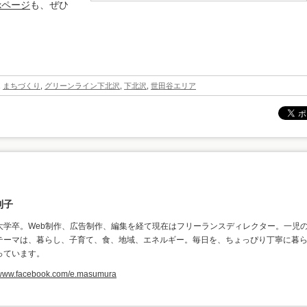
kページ
も、ぜひ
,
まちづくり
,
グリーンライン下北沢
,
下北沢
,
世田谷エリア
利子
大学卒。Web制作、広告制作、編集を経て現在はフリーランスディレクター。一児
テーマは、暮らし、子育て、食、地域、エネルギー。毎日を、ちょっぴり丁寧に暮
っています。
//www.facebook.com/e.masumura