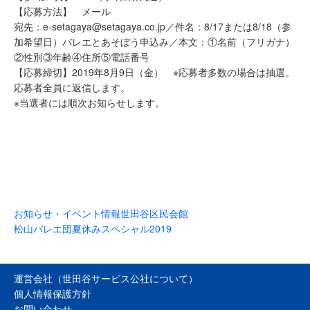
【応募方法】 メール
宛先：e-setagaya@setagaya.co.jp／件名：8/17または8/18（参
加希望日）バレエとあそぼう申込み／本文：①名前（フリガナ）
②性別③年齢④住所⑤電話番号
【応募締切】2019年8月9日（金） ※応募者多数の場合は抽選。
応募者全員に返信します。
※当選者には順次お知らせします。
お知らせ・イベント情報
世田谷区民会館
松山バレエ団夏休みスペシャル2019
運営会社（世田谷サービス公社について）
個人情報保護方針
お問い合わせ