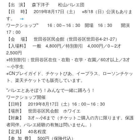
【出 演】 森下洋子 松山バレエ団
【日 時】 2019年8月17日（土） ※8/18（日）公演もありま
す。
→
ワークショップ* 16：00～16：30 開場 16：30 開演
17：00
【会 場】 世田谷区民会館（世田谷区世田谷4-21-27）
【入場料】 一般 4,800円／特別割引 4,000円／0～2才
2,500円
※特別割引：世田谷区在住・在勤・在学・在園／60才以上／3才
～小学生
※CNプレイガイド、チケットぴあ、イープラス、ローソンチケッ
ト、楽天チケットでも販売しています。
*バレエとあそぼう！みんなで一緒に踊ろう！
ワークショップ開催
【日時】 2019年8月17日（土）16：00～16：30
【場所】 世田谷区民会館 ホワイエ
【対象】 3才～小6まで（チケットご購入の方に限ります。保護
者同伴。バレエ経験の有無は問いません。）
【定員】 40名程度
【参 加 費】 500円（保険代込）