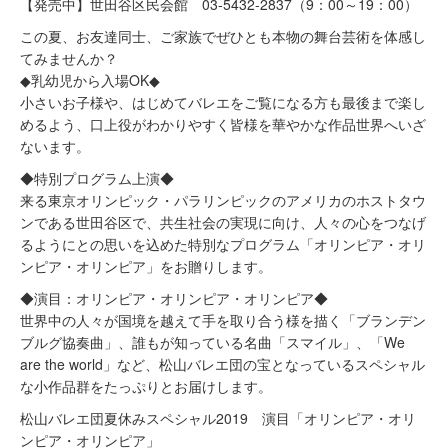
【発売中】世田谷区民会館 03-5432-2837（9：00～19：00）
この夏、お友達同士、ご家族でぜひとも本物の舞台芸術を体感し
てみませんか？
◆乳幼児から入場OK◆
小さいお子様や、はじめてバレエをご覧になる方も最後まで楽し
めるよう、口上役がわかりやすく皆様を華やかな作品世界へいざ
ないます。
◆特別プログラム上演◆
来る東京オリンピック・パラリンピックのアメリカのホストタウ
ンである世田谷区で、共生社会の実現に向け、人々の心をつなげ
るようにとの思いを込めた特別なプログラム「オリンピア・オリ
ンピア・オリンピア」をお贈りします。
◆演目：オリンピア・オリンピア・オリンピア◆
世界中の人々が国境を越えて手を取り合う様を描く「ブランデン
ブルグ協奏曲」、誰もが知っている名曲「スマイル」、「We
are the world」など、松山バレエ団の宝となっているスペシャル
な小作品群をたっぷりとお届けします。
松山バレエ団夏休みスペシャル2019 演目「オリンピア・オリ
ンピア・オリンピア」