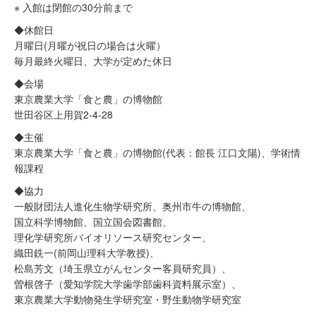
※ 入館は閉館の30分前まで
◆休館日
月曜日(月曜が祝日の場合は火曜）
毎月最終火曜日、大学が定めた休日
◆会場
東京農業大学「食と農」の博物館
世田谷区上用賀2-4-28
◆主催
東京農業大学「食と農」の博物館(代表：館長 江口文陽)、学術情
報課程
◆協力
一般財団法人進化生物学研究所、奥州市牛の博物館、
国立科学博物館、国立国会図書館、
理化学研究所バイオリソース研究センター、
織田銑一(前岡山理科大学教授)、
松島芳文（埼玉県立がんセンター客員研究員）、
曽根啓子（愛知学院大学歯学部歯科資料展示室）、
東京農業大学動物発生学研究室・野生動物学研究室