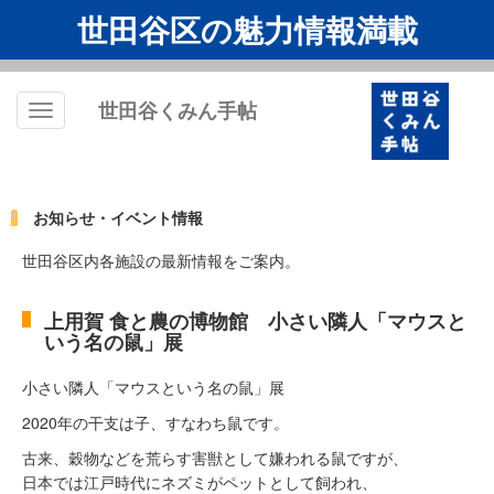
世田谷区の魅力情報満載
世田谷くみん手帖
Toggle
navigation
お知らせ・イベント情報
世田谷区内各施設の最新情報をご案内。
上用賀 食と農の博物館 小さい隣人「マウスと
いう名の鼠」展
小さい隣人「マウスという名の鼠」展
2020年の干支は子、すなわち鼠です。
古来、穀物などを荒らす害獣として嫌われる鼠ですが、
日本では江戸時代にネズミがペットとして飼われ、