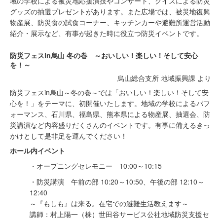
域の学校による被災地応援演技やコンサート、クイズによる防災
グッズの抽選プレゼントがあります。また広場では、被災地復興
物産展、防災食の試食コーナー、キッチンカーや避難所運営活動
紹介・展示など、有事が起きた時に役立つ防災イベントです。
防災フェスin烏山 冬の巻 ～おいしい！楽しい！そして安心
を！～
烏山総合支所 地域振興課 より
防災フェスin烏山～冬の巻～では「おいしい！楽しい！そして安
心を！」をテーマに、初開催いたします。地域の学校によるパフ
ォーマンス、石川県、福島県、熊本県による物産展、抽選会、防
災講演など内容盛りだくさんのイベントです。有事に備えるきっ
かけとして是非足を運んでください！
ホール内イベント
・オープニングセレモニー 10:00～10:15
・防災講演 午前の部 10:20～10:50、午後の部 12:10～
12:40
～『もしも』は来る。在宅での避難生活教えます～
講師：村上陽一（株）世田谷サービス公社地域防災支援セ