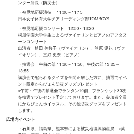
ンター所長（防災士）
・被災地応援演技 11:00～11:15
日本女子体育大学チアリーディング部TOMBOYS
・被災地応援コンサート 12:50～13:20
桐朋学園大学学生によるヴァイオリンとピアノのアフタヌ
ーンコンサート
出演者 植田 美桜子（ヴァイオリン）、笠原 優花（ヴァ
イオリン）、三好 史奈（ピアノ）
・抽選会 午前の部 11:20～11:50、午後の部 13:25～
13:55
講演会で配られるクイズを全問正解した方に、抽選でイベ
ント限定からぴょん防災グッズプレゼント
※午前・午後の抽選会でランタン10個、ブランケット30枚
を抽選でプレゼント予定しております。また、参加者全員
にからぴょんホイッスル、その他防災グッズをプレゼント
します。
広場内イベント
・石川県、福島県、熊本県による被災地復興物産展 ※菓