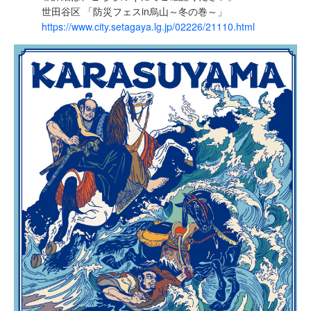
世田谷区 「防災フェスin烏山～冬の巻～」
https://www.city.setagaya.lg.jp/02226/21110.html