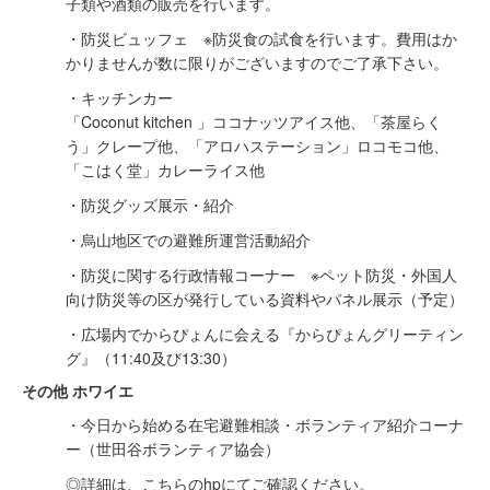
子類や酒類の販売を行います。
・防災ビュッフェ ※防災食の試食を行います。費用はか
かりませんが数に限りがございますのでご了承下さい。
・キッチンカー
「Coconut kitchen 」ココナッツアイス他、「茶屋らく
う」クレープ他、「アロハステーション」ロコモコ他、
「こはく堂」カレーライス他
・防災グッズ展示・紹介
・烏山地区での避難所運営活動紹介
・防災に関する行政情報コーナー ※ペット防災・外国人
向け防災等の区が発行している資料やパネル展示（予定）
・広場内でからぴょんに会える『からぴょんグリーティン
グ』（11:40及び13:30）
その他 ホワイエ
・今日から始める在宅避難相談・ボランティア紹介コーナ
ー（世田谷ボランティア協会）
◎詳細は、こちらのhpにてご確認ください。