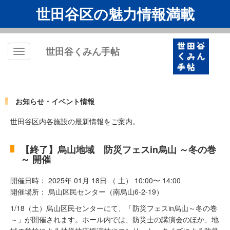
世田谷区の魅力情報満載
世田谷くみん手帖
Toggle
navigation
お知らせ・イベント情報
世田谷区内各施設の最新情報をご案内。
【終了】烏山地域 防災フェスin烏山 ～冬の巻
～ 開催
開催日時： 2025年 01月 18日 （ 土） 10:00〜 14:00
開催場所： 烏山区民センター（南烏山6-2-19）
1/18（土）烏山区民センターにて、「防災フェスin烏山～冬の巻
～」が開催されます。ホール内では、防災士の講演会のほか、地