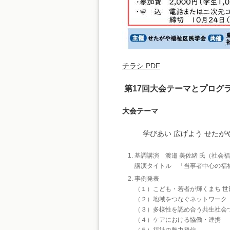
チラシ PDF
第17回大会テーマとプログ
大会テーマ
学びあい 広げよう せた
基調講演 渡邉 美佐緒 氏（社会
講演タイトル 「当事者中心の福
事例発表
（１）こども・若者が輝くまち 世
（２）地域をつなぐネットワーク
（３）多様性を認め合う共生社会
（４）ケアにおける協働・連携