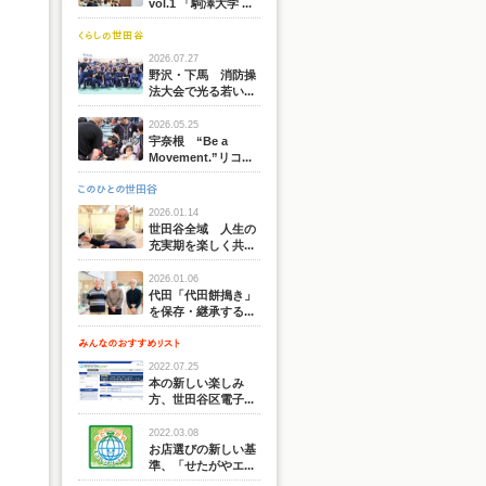
vol.1 「駒澤大学 ...
2026.07.27
野沢・下馬 消防操
法大会で光る若い...
2026.05.25
宇奈根 “Be a
Movement.”リコ...
2026.01.14
世田谷全域 人生の
充実期を楽しく共...
2026.01.06
代田「代田餅搗き」
を保存・継承する...
2022.07.25
本の新しい楽しみ
方、世田谷区電子...
2022.03.08
お店選びの新しい基
準、「せたがやエ...