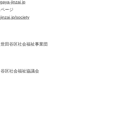
gaya-jinzai.jp
ムページ
inzai.jp/society
人世田谷区社会福祉事業団
田谷区社会福祉協議会