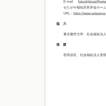
E-mail
fukushijinzai@seta
せたがや福祉区民学会ホー
URL：
https://www.setagaya-j
協 力
東京都市大学、社会福祉法
後 援
世田谷区、社会福祉法人世