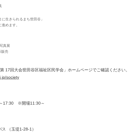
践
まに生きられるまち世田谷」
に進めます。
A」写真展
示販売
第 17回大会世田谷区福祉区民学会」ホームページでご確認ください。
.jp/society
～17:30 ※開場11:30～
 （玉堤1-28-1）