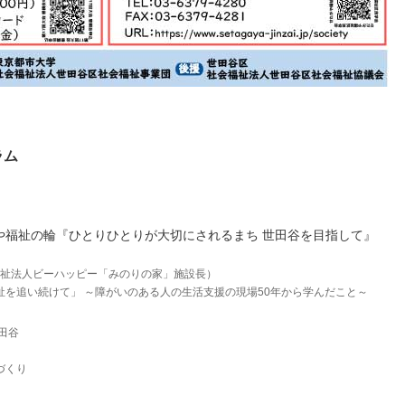
ラム
がや福祉の輪『ひとりひとりが大切にされるまち 世田谷を目指して』
福祉法人ビーハッピー「みのりの家」施設長）
祉を追い続けて」 ～障がいのある人の生活支援の現場50年から学んだこと～
田谷
づくり