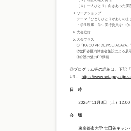
（５）福祉の魅力発信
（６）一人ひとりに向きあった実
ワークショップ
テーマ「ひとりひとりがありのま
・学生理事・学生実行委員を中心
大会総括
大会プラス
➀「KAiGO PRiDE@SETAGAY
➁世田谷区内障害者施設による展
➂介護の魅力PR動画
◎プログラム等の詳細は、下記「
URL
https://www.setagaya-jinzai
日 時
2025年11月8日（土）12:00
会 場
東京都市大学 世田谷キャンパス