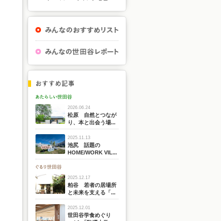
2026.06.24
松原 自然とつなが
り、本と出会う場...
2025.11.13
池尻 話題の
HOME/WORK VIL...
2025.12.17
粕谷 若者の居場所
と未来を支える「...
2025.12.01
世田谷学食めぐり