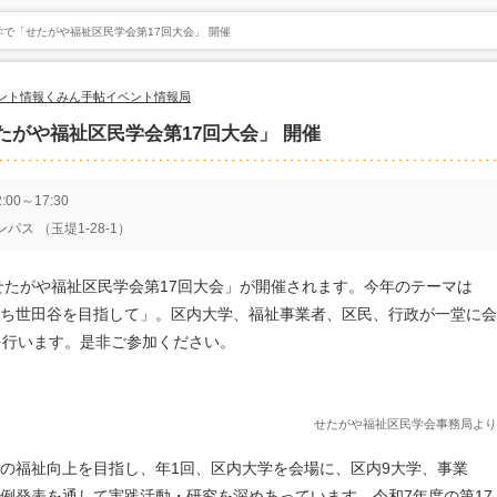
で「せたがや福祉区民学会第17回大会」 開催
ント情報
くみん手帖イベント情報局
がや福祉区民学会第17回大会」 開催
00～17:30
ス （玉堤1-28-1）
「せたがや福祉区民学会第17回大会」が開催されます。今年のテーマは
ち世田谷を目指して」。区内大学、福祉事業者、区民、行政が一堂に会
を行います。是非ご参加ください。
せたがや福祉区民学会事務局より
の福祉向上を目指し、年1回、区内大学を会場に、区内9大学、事業
例発表を通して実践活動・研究を深めあっています。令和7年度の第17