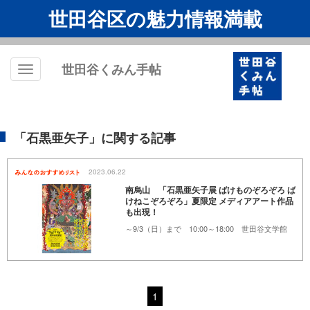
世田谷区の魅力情報満載
世田谷くみん手帖
Toggle
navigation
「石黒亜矢子」に関する記事
2023.06.22
南烏山 「石黒亜矢子展 ばけものぞろぞろ ば
けねこぞろぞろ」夏限定 メディアアート作品
も出現！
～9/3（日）まで 10:00～18:00 世田谷文学館
1