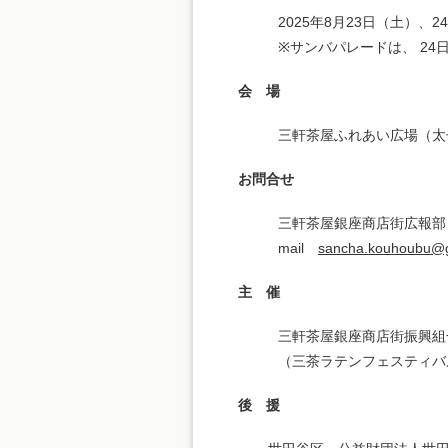
2025年8月23日（土）、24
※サンバパレードは、 24日
会 場
三軒茶屋ふれあい広場（太子
お問合せ
三軒茶屋銀座商店街広報部
mail
sancha.kouhoubu@
主 催
三軒茶屋銀座商店街振興組
（三茶ラテンフェスティバ
後 援