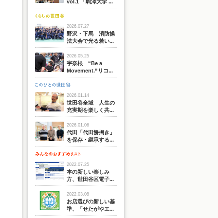
vol.1 「駒澤大学 ...
2026.07.27
野沢・下馬 消防操
法大会で光る若い...
2026.05.25
宇奈根 “Be a
Movement.”リコ...
2026.01.14
世田谷全域 人生の
充実期を楽しく共...
2026.01.06
代田「代田餅搗き」
を保存・継承する...
2022.07.25
本の新しい楽しみ
方、世田谷区電子...
2022.03.08
お店選びの新しい基
準、「せたがやエ...