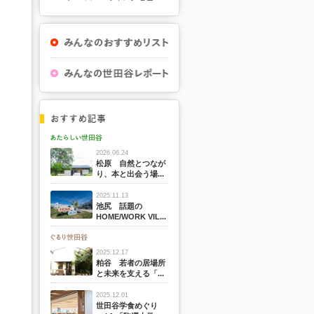
2026.06.24
松原 自然とつなが
り、本と出会う場...
2025.11.13
池尻 話題の
HOME/WORK VIL...
2025.12.17
粕谷 若者の居場所
と未来を支える「...
2025.12.01
世田谷学食めぐり