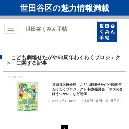
世田谷区の魅力情報満載
世田谷くみん手帖
Toggle
navigation
「こども劇場せたがや50周年わくわくプロジェク
ト」に関する記事
2025.01.16
世田谷区民会館 こども劇場せたがや50周年
わくわくプロジェクト 特別鑑賞会 「オズのま
ほうつかい」など開催
2/16（日） 15:00～ 上演時間 1時間40分 世田谷区民会館
1