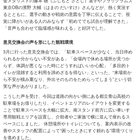
金メダリストの藤本 聰（ふじもと さとし）選手やブラックラムズ
東京OBの濱野 大輔（はまの だいすけ）さんなどが、熱く実況す
るとともに、選手の動きや戦術の意図を丁寧に伝えることで、視
覚に障がいがある人のみならず「初めてでも試合が理解できた」
「音声も合わせて臨場感が味わえる」と好評でした。
意見交換会の声を形にした観戦環境
3月に行った意見交換会では、「駐車スペースが少なく、当日停め
られるか分からない不安がある」「会場内で休める場所が見つか
らず、体調が悪くなった時にどうすればいいか心配」「多目的ト
イレが混雑すると利用を諦めざるを得ない」といった、“来場前か
ら不安が積み重なり、外出そのものをためらってしまう”という切
実な声があがりました。
こうした声を受け、今回は道路の向かい側にある都立青山高校の
駐車場をお借りしたり、イベントエリアのレイアウトを変更する
ことで駐車スペースを大幅に拡大。南スタンド前方に広い車いす
専用観戦エリアを設置し、介助者やご家族で横に並んで座れるス
ペースにしました。 休憩場所やトイレについても、案内表示の改
善やスタッフの配置によって“困ったときにすぐ頼れる”環境づくり
を進めました。