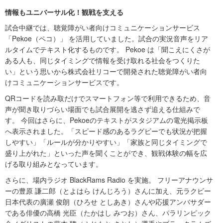
情報もユニバーサル化！観戦を支える
試合中継では、聴覚障がい者向けコミュニケーションサービス
「Pekoe（ペコ）」 を活用していました。試合の実況音声をリア
ルタイムでテキスト化するものです。 Pekoe は「聞こえにくさが
ある人も、同じタイミングで情報を受け取れる社会をつくりた
い」という思いから株式会社リコーで開発された聴覚障がい者向
けコミュニケーションサービスです。
QRコードを読み取だけでスマートフォン等で利用できるため、音
声が聞き取りづらい場面でも試合展開を逃さず追える仕組みで
す。 今回はさらに、Pekoeのテキストがスタジアムの電光掲示板
へ表示されました。「スピード感のあるラグビーでも状況が把握
しやすい」「ルールが分かりやすい」「家族と同じタイミングで
盛り上がれた」といった声を聞くことができ、観戦体験の幅を広
げる取り組みとなっています。
さらに、場内ラジオ BlackRams Radio を実施。 フリーアナウンサ
ーの豊原 謙二郎（とよはら けんじろう）さんに加え、元ラクビー
日本代表の廣瀬 俊朗（ひろせ としあき）さんや応援アンバサダー
である俳優の高橋 光臣（たかはし みつお）さん、パラリンピック