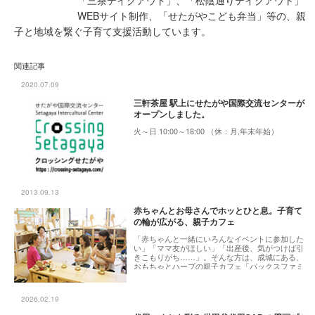
「三茶テイクアウト」、「松陰通りテイクアウト」
WEBサイト制作、「せたがやこども弁当」等の、親
子と地域を繋ぐ子育て支援活動しています。
関連記事
2020.07.09
三軒茶屋 駅上にせたがや国際交流センターが
オープンしました。
火～日 10:00～18:00 （休：月,年末年始）
2013.09.13
赤ちゃんとお母さんでホッとひと息。子育て
の輪が広がる、親子カフェ
「赤ちゃんと一緒にいろんなイベントに参加した
い」「ママ友がほしい」「出産後、気がつけば引
きこもりがち……」。そんな方は、成城にある、
おもちゃとハーブの親子カフェ「パックスファミ
リア」に出かけてみませんか？ 「パックスファ
ミリア」では、子どもが木のおもちゃで遊んだ
り、絵本を読んだりしている間、お母さんはハー
2026.02.19
ブティーでホッとリラックスすることができま
す。また、赤ちゃんとお母さんが楽しめるイベン