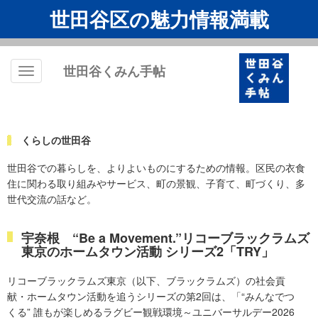
世田谷区の魅力情報満載
世田谷くみん手帖
Toggle
navigation
くらしの世田谷
世田谷での暮らしを、よりよいものにするための情報。区民の衣食
住に関わる取り組みやサービス、町の景観、子育て、町づくり、多
世代交流の話など。
宇奈根 “Be a Movement.”リコーブラックラムズ
東京のホームタウン活動 シリーズ2「TRY」
リコーブラックラムズ東京（以下、ブラックラムズ）の社会貢
献・ホームタウン活動を追うシリーズの第2回は、「“みんなでつ
くる” 誰もが楽しめるラグビー観戦環境～ユニバーサルデー2026