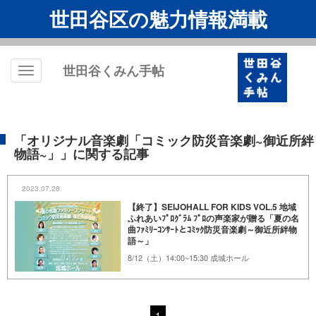
世田谷区の魅力情報満載
世田谷くみん手帖
Toggle
navigation
「オリジナル音楽劇「コミック防災音楽劇~御近所絆
物語~」」に関する記事
2023.07.28
【終了】SEIJOHALL FOR KIDS VOL.5 地域
ふれあいﾌﾟﾛｸﾞﾗﾑ ﾌﾟﾛの声楽家が贈る「夏の名
曲ﾌｧﾐﾘｰｺﾝｻｰﾄとｺﾐｯｸ防災音楽劇～御近所絆物
語～」
8/12（土）14:00~15:30 成城ホール
1