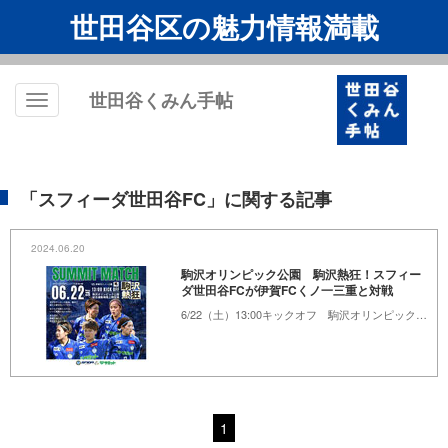
世田谷区の魅力情報満載
世田谷くみん手帖
Toggle
navigation
「スフィーダ世田谷FC」に関する記事
2024.06.20
駒沢オリンピック公園 駒沢熱狂！スフィー
ダ世田谷FCが伊賀FCくノ一三重と対戦
6/22（土）13:00キックオフ 駒沢オリンピック公園 総合運動場陸上競技場
1