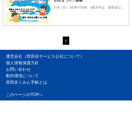
もSLまつり」開催
11/6（日）10:00~15:00 ※雨天中止 世田谷公園ミニSL広場
1
運営会社（世田谷サービス公社について）
個人情報保護方針
お問い合わせ
動作環境について
世田谷くみん手帖とは
このページのTOPへ