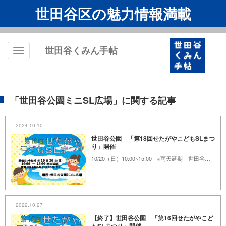
世田谷区の魅力情報満載
世田谷くみん手帖
Toggle
navigation
「世田谷公園ミニSL広場」に関する記事
2024.10.10
世田谷公園 「第18回せたがやこどもSLまつ
り」開催
10/20（日）10:00~15:00 ※雨天延期 世田谷公園ミニSL広場
2022.10.27
【終了】世田谷公園 「第16回せたがやこど