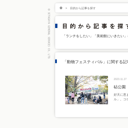
>
目的から記事を探す
「ランチをしたい」「美術館にいきたい」
「動物フェスティバル」に関する記
2023.11.27
砧公園
好天に恵
ル」。コ