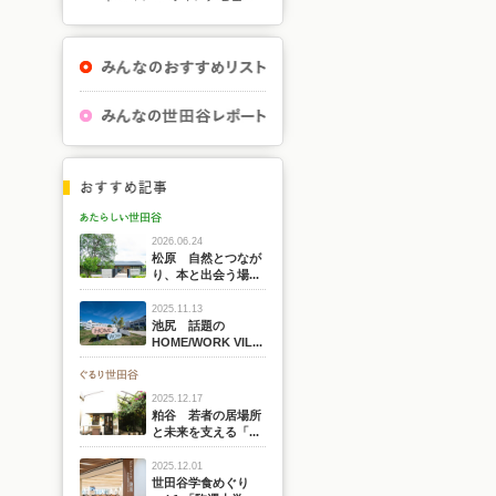
2026.06.24
松原 自然とつなが
り、本と出会う場...
2025.11.13
池尻 話題の
HOME/WORK VIL...
2025.12.17
粕谷 若者の居場所
と未来を支える「...
2025.12.01
世田谷学食めぐり