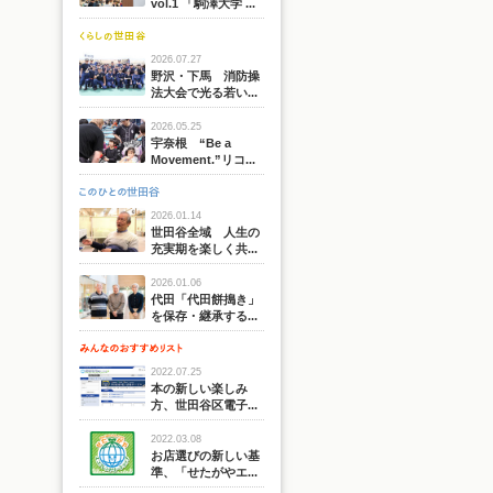
vol.1 「駒澤大学 ...
2026.07.27
野沢・下馬 消防操
法大会で光る若い...
2026.05.25
宇奈根 “Be a
Movement.”リコ...
2026.01.14
世田谷全域 人生の
充実期を楽しく共...
2026.01.06
代田「代田餅搗き」
を保存・継承する...
2022.07.25
本の新しい楽しみ
方、世田谷区電子...
2022.03.08
お店選びの新しい基
準、「せたがやエ...