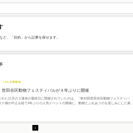
など、「目的」から記事を探せます。
事
 世田谷区動物フェスティバルが４年ぶりに開催
まれた11月の３連休の最終日に開催されていたのは、「第42回世田谷区動物フェスティバ
ロナ禍の中止を経て4年ぶりの人気イベントの開催に、動物とふれあうのを楽しみにした家..
1