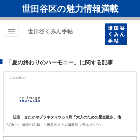
世田谷区の魅力情報満載
世田谷くみん手帖
Toggle
navigation
「夏の終わりのハーモニー」に関する記事
2024.08.07
弦巻 せたがやプラネタリウム 9月「大人のための星空散歩」他
9/28(土）18:30~19:30 世田谷区立中央図書館 プラネタリウム