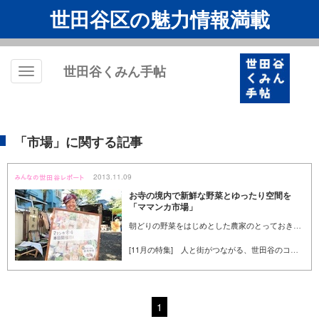
世田谷区の魅力情報満載
世田谷くみん手帖
Toggle
navigation
「市場」に関する記事
2013.11.09
お寺の境内で新鮮な野菜とゆったり空間を
「ママンカ市場」
朝どりの野菜をはじめとした農家のとっておきの品々や、おいしいお菓子、お惣菜や雑貨が並ぶママンカ市場。毎月第4日曜日に開催し、4年目を迎えた小さな市場は、確かに人々の生活に根づいているようです。秋晴れの気持ちのよい日に、下北沢の会場へ足を運びました。（くみん手帖ライター／小野民）
[11月の特集] 人と街がつながる、世田谷のコミュニティ
1