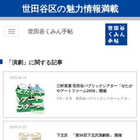
世田谷区の魅力情報満載
世田谷くみん手帖
Toggle
navigation
「演劇」に関する記事
2026.06.16
三軒茶屋 世田谷パブリックシアター「せたが
やアートファーム2026」開催
7月～８月 世田谷パブリックシアターシアタートラム、他 ※詳細は本文にて
2026.01.23
下北沢 「第36回下北沢演劇祭」 開催