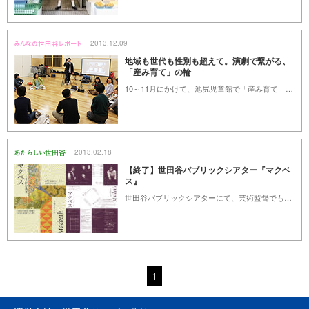
2013.12.09
地域も世代も性別も超えて。演劇で繋がる、
「産み育て」の輪
10～11月にかけて、池尻児童館で「産み育て」を考えるワークショップ（全4回）が行われました。このワークショップは演出家の阿部初美さんを進行役に迎え、立場や世代を超えたいろいろな方が集まり、演劇の手法を用いながら、子どもを産み育てることについて考えるというもの。演劇と子育てに一体どんな共通点が？現在、2人の子育て真っ最中の私は興味津々。早速ワークショップに参加してみました。（まちとこ出版社／中村杏子）
2013.02.18
【終了】世田谷パブリックシアター『マクベ
ス』
世田谷パブリックシアターにて、芸術監督でもある狂言師・野村萬斎氏の構成・演出・主演による『マクベス』が上演されます。3年前の初演でも「古典悲劇に新たな世界観を吹き込んだ」と高い評価を得た作品の再演をお見逃しなく。
1