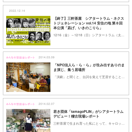
2022.12.14
【終了】三軒茶屋 シアタートラム・ネクス
トジェネレーション vol.14 安住の地 第８回
本公演「凪げ、いきのこりら」
12/16（金）～12/18（日）シアタートラム（太子堂4-1-1）※詳細は本文をご覧ください。
2014.03.09
「NPO法人ら・ら・ら」が生み出すありのま
ま演じ、集う居場所
「演劇」と聞くと、台詞を覚えて芝居することをイメージしますが、サラリーマンが素のまま舞台に登場したり、一般の人が台本なしに出演するユニークな劇団があるのだそう。その劇団とカフェを運営する「NPO法人ら・ら・ら」（以下、「ら・ら・ら」）が、お母さんたちを集めた演劇ワークショップを行うと聞き、訪れてみました。（世田谷くみん手帖編集部／岩崎雅美）
2014.02.07
若き団体「tamagoPLIN」がシアタートラム
デビュー！稽古現場レポート
三軒茶屋で生まれ育った私にとって、キャロットタワーや世田谷パブリックシアターはとても身近な存在です。実際に劇場で観劇をしたのは今までに片手で数えるほどですが、今回、くみんライターとして、若手育成プログラム「シアタートラム ネクスト・ジェネレーション」に選ばれた団体「tamagoPLIN（たまごプリン）」の練習風景を取材してきました。演劇初心者が見た「演劇がつくられる様子」のご報告です。他にはない、世田谷区民ならではの貴重な体験となりました。（くみんライター／遠藤久一郎）