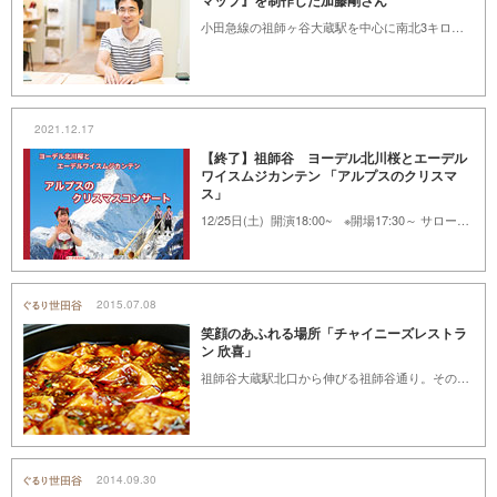
マップ』を制作した加藤剛さん
小田急線の祖師ヶ谷大蔵駅を中心に南北3キロにわたるエリアで、子育てに関わる施設やお店、公園、病院などの地域の口コミ情報を集めて作った『そしがや子育てマップ』。コロナ禍で対面での交流がしにくくなっている今だからこそ、地域の口コミ情報を集めた媒体が必要という思いが込められています。制作した加藤剛さんにお話を伺いました。
2021.12.17
【終了】祖師谷 ヨーデル北川桜とエーデル
ワイスムジカンテン 「アルプスのクリスマ
ス」
12/25日(土) 開演18:00~ ※開場17:30～ サローネ・フォンタナ祖師谷（祖師谷４-９-24 小田急線「成城学園前」駅より徒歩約15分）
2015.07.08
笑顔のあふれる場所「チャイニーズレストラ
ン 欣喜」
祖師谷大蔵駅北口から伸びる祖師谷通り。その一本路地を入ったところにある祖師谷大蔵丸芳飲食街、通称「まるよし横丁」の一角に店舗を構える「チャイニーズレストラン 欣喜（きんき）」。旬の野菜をたっぷり使い、中国四大料理それぞれの特色を生かした料理は、地元のみならず人気を呼んでいます。
2014.09.30