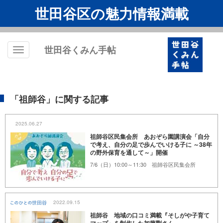
世田谷区の魅力情報満載
世田谷くみん手帖
Toggle
navigation
「祖師谷」に関する記事
2025.06.27
祖師谷区民集会所 あおぞら園講演会「自分
で考え、自分の足で歩んでいける子に ～38年
の野外保育を通して～」開催
7/6（日）10:00～11:30 祖師谷区民集会所
2022.09.15
祖師谷 地域の口コミ満載『そしがや子育て