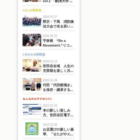
vol.1 「駒澤大学 ...
2026.07.27
野沢・下馬 消防操
法大会で光る若い...
2026.05.25
宇奈根 “Be a
Movement.”リコ...
2026.01.14
世田谷全域 人生の
充実期を楽しく共...
2026.01.06
代田「代田餅搗き」
を保存・継承する...
2022.07.25
本の新しい楽しみ
方、世田谷区電子...
2022.03.08
お店選びの新しい基
準、「せたがやエ...