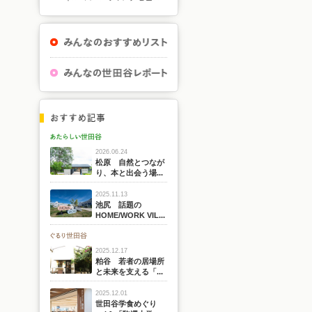
2026.06.24
松原 自然とつなが
り、本と出会う場...
2025.11.13
池尻 話題の
HOME/WORK VIL...
2025.12.17
粕谷 若者の居場所
と未来を支える「...
2025.12.01
世田谷学食めぐり