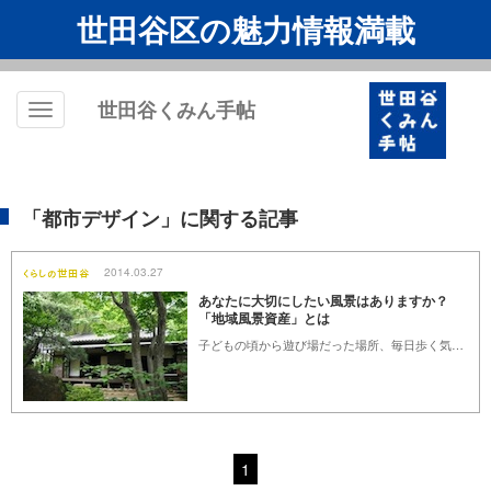
世田谷区の魅力情報満載
世田谷くみん手帖
Toggle
navigation
「都市デザイン」に関する記事
2014.03.27
あなたに大切にしたい風景はありますか？
「地域風景資産」とは
子どもの頃から遊び場だった場所、毎日歩く気持ちのよい緑道など、いつまでも変わらずにあってほしいと願う場所が世田谷区にありませんか？東京の景色はどんどん変わります。駐車場ができ、マンションが建設されるなど、自分の土地でなければどうしようもないことがほとんどですが、区民がお気に入りの場所を大切に思い、風景を守り育てる取り組みが世田谷区にはあります。まちの居心地のよさは、風景から生まれるもの。あなたも参加してみませんか？
1