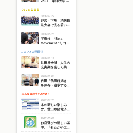
vol.1 「駒澤大学 ...
2026.07.27
野沢・下馬 消防操
法大会で光る若い...
2026.05.25
宇奈根 “Be a
Movement.”リコ...
2026.01.14
世田谷全域 人生の
充実期を楽しく共...
2026.01.06
代田「代田餅搗き」
を保存・継承する...
2022.07.25
本の新しい楽しみ
方、世田谷区電子...
2022.03.08
お店選びの新しい基
準、「せたがやエ...