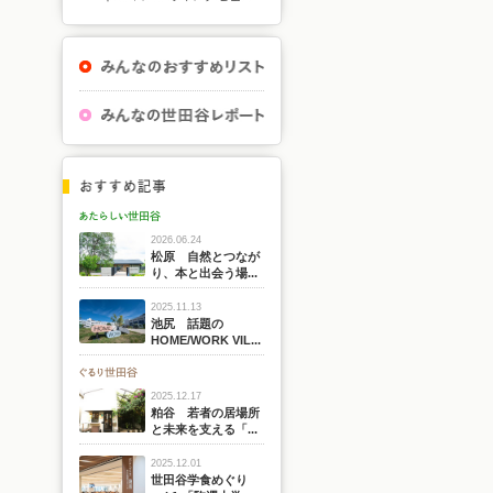
2026.06.24
松原 自然とつなが
り、本と出会う場...
2025.11.13
池尻 話題の
HOME/WORK VIL...
2025.12.17
粕谷 若者の居場所
と未来を支える「...
2025.12.01
世田谷学食めぐり