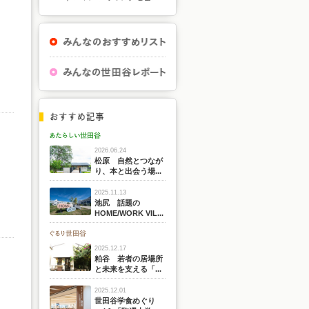
2026.06.24
松原 自然とつなが
り、本と出会う場...
2025.11.13
池尻 話題の
HOME/WORK VIL...
2025.12.17
粕谷 若者の居場所
と未来を支える「...
2025.12.01
世田谷学食めぐり