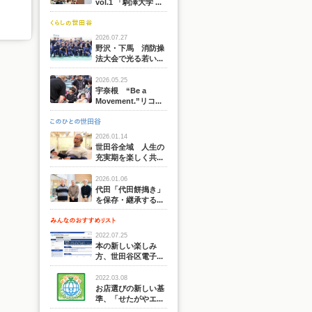
vol.1 「駒澤大学 ...
2026.07.27
野沢・下馬 消防操
法大会で光る若い...
2026.05.25
宇奈根 “Be a
Movement.”リコ...
2026.01.14
世田谷全域 人生の
充実期を楽しく共...
2026.01.06
代田「代田餅搗き」
を保存・継承する...
2022.07.25
本の新しい楽しみ
方、世田谷区電子...
2022.03.08
お店選びの新しい基
準、「せたがやエ...