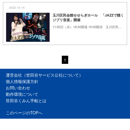
2022.10.14
玉川区民会館せせらぎホール 「JAZZで聴く
ジブリ音楽」開催
11/30日（水）18:30開場 19:00開演 玉川区民会館せせらぎホール
1
運営会社（世田谷サービス公社について）
個人情報保護方針
お問い合わせ
動作環境について
世田谷くみん手帖とは
このページのTOPへ