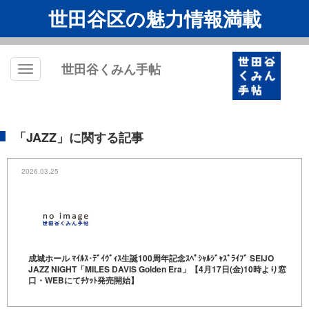
世田谷区の魅力情報満載
世田谷くみん手帖
Toggle
navigation
「JAZZ」に関する記事
2026.03.25
成城ホール ﾏｲﾙｽ･ﾃﾞｲｳﾞｨｽ生誕100周年記念ｽﾍﾟｼｬﾙｼﾞｬｽﾞﾗｲﾌﾞ SEIJO
JAZZ NIGHT「MILES DAVIS Golden Era」【4月17日(金)10時より窓
口・WEBにてﾁｹｯﾄ発売開始】