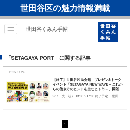
世田谷区の魅力情報満載
世田谷くみん手帖
Toggle
navigation
「SETAGAYA PORT」に関する記事
2025.01.24
【終了】世田谷区民会館 プレゼン&トーク
イベント「SETAGAYA NEW WAVE – これか
らの働き方のヒントを生むヒト市 – 」開催
2/11（火・祝） 13:00〜17:00 終了予定 世田谷区民会館
1