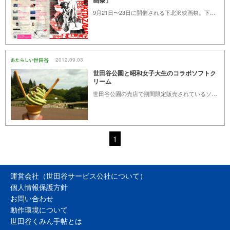
画祭」
9月21日〜23日に開催される下北沢映画祭。下北沢の街で映画や映像の魅力を発信するとともに、あらたな才能を発見するさまざまなプログラムが行われます。
2012.09.03
世田谷公園と昭和女子大生のコラボソフトク
リーム
世田谷公園の売店で期間限定販売されているソフトクリーム。昭和女子大学の学生とコラボレーションして誕生しました。
1
運営会社（世田谷サービス公社について）
個人情報保護方針
お問い合わせ
動作環境について
世田谷くみん手帖とは