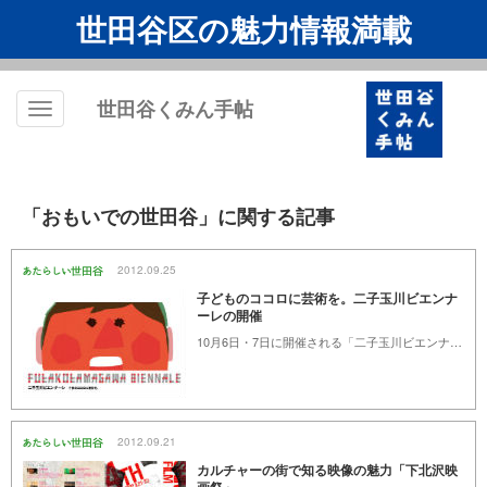
世田谷区の魅力情報満載
世田谷くみん手帖
Toggle
navigation
「おもいでの世田谷」に関する記事
2012.09.25
子どものココロに芸術を。二子玉川ビエンナ
ーレの開催
10月6日・7日に開催される「二子玉川ビエンナーレ」は、未来をつくる子どもたちがアートに触れることができるイベントです。いつもの街がアートに染まる秋のイベントにご家族で出掛けてみては。
2012.09.21
カルチャーの街で知る映像の魅力「下北沢映