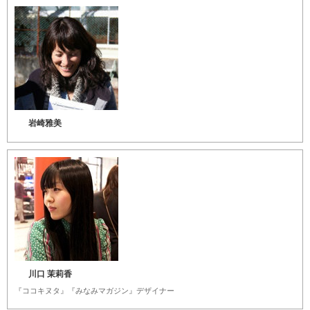
岩崎雅美
川口 茉莉香
『ココキヌタ』『みなみマガジン』デザイナー