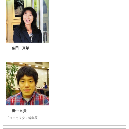
柴田 真希
田中 久貴
『ココキヌタ』編集長