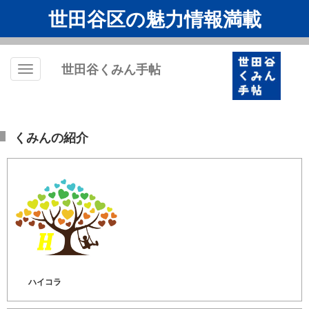
世田谷区の魅力情報満載
世田谷くみん手帖
Toggle
navigation
くみんの紹介
ハイコラ