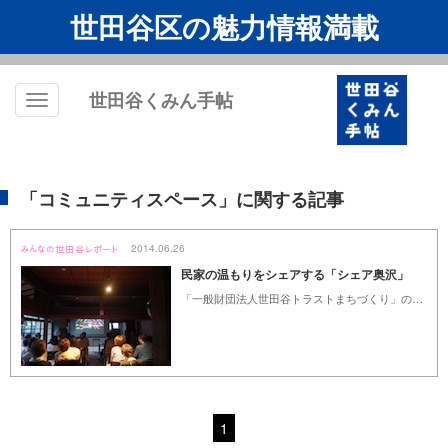
世田谷区の魅力情報満載
世田谷くみん手帖
Toggle
navigation
「コミュニティスペース」に関する記事
2014.06.26
民家の温もりをシェアする「シェア奥沢」
「一般財団法人世田谷トラストまちづくり」の事業である「空き家等地域貢献活用」のモデルとして、昨年度採用された「シェア奥沢」。コミュニティスペースとしてさまざまなイベントが開催されていますが、この日は“アジアの歌姫”として今なお愛されているテレサ・テンに焦点を当てたトークショー＆交流会が行われました。奥沢の落ち着いた民家の空間で、テレサ・テンの歌声に酔いしれるひとときは格別です。
1