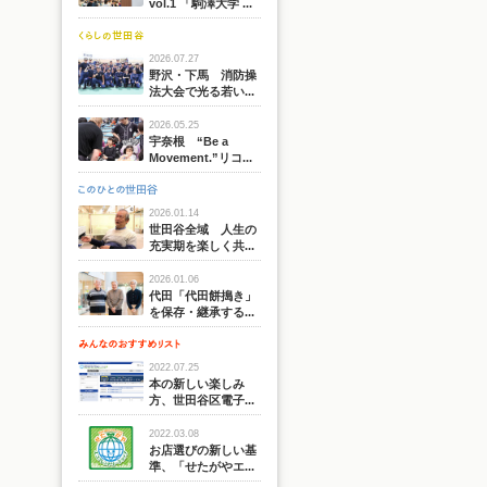
vol.1 「駒澤大学 ...
2026.07.27
野沢・下馬 消防操
法大会で光る若い...
2026.05.25
宇奈根 “Be a
Movement.”リコ...
2026.01.14
世田谷全域 人生の
充実期を楽しく共...
2026.01.06
代田「代田餅搗き」
を保存・継承する...
2022.07.25
本の新しい楽しみ
方、世田谷区電子...
2022.03.08
お店選びの新しい基
準、「せたがやエ...