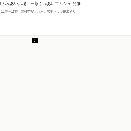
屋ふれあい広場 三茶ふれあいマルシェ 開催
日）11時～17時 三軒茶屋ふれあい広場および茶沢通り
1