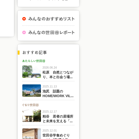
2026.06.24
松原 自然とつなが
り、本と出会う場...
2025.11.13
池尻 話題の
HOME/WORK VIL...
2025.12.17
粕谷 若者の居場所
と未来を支える「...
2025.12.01
世田谷学食めぐり