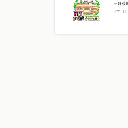
三軒茶
9/22（