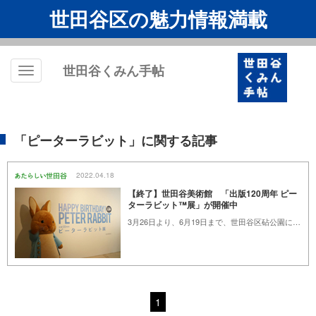
世田谷区の魅力情報満載
世田谷くみん手帖
Toggle
navigation
「ピーターラビット」に関する記事
2022.04.18
【終了】世田谷美術館 「出版120周年 ピー
ターラビット™展」が開催中
3月26日より、6月19日まで、世田谷区砧公園にある世田谷美術館では「出版120周年ピーターラビット™展」が開催されています。
1