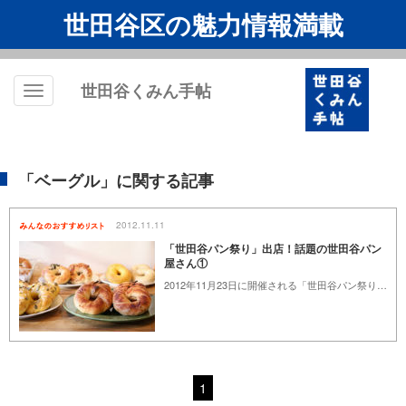
世田谷区の魅力情報満載
世田谷くみん手帖
Toggle
navigation
「ベーグル」に関する記事
2012.11.11
「世田谷パン祭り」出店！話題の世田谷パン
屋さん①
2012年11月23日に開催される「世田谷パン祭り」は、美味しいパン屋さんが多く集まる世田谷で開かれる「パンを楽しむお祭り」です。メイン会場となるIID 世田谷ものづくり学校（池尻）には、世田谷区内の有名パン屋さんを中心に、都内をはじめ日本各地の人気パン店が集結します。このお祭りを主催する世田谷パン祭り事務局より出店する世田谷区のパン屋さんを紹介します。
1