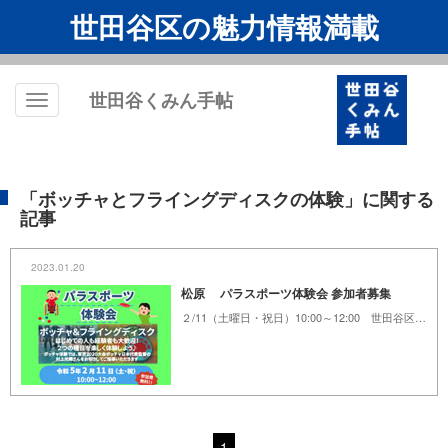
世田谷区の魅力情報満載
世田谷くみん手帖
Toggle
navigation
「ボッチャとフライングディスクの体験」に関する
記事
2023.01.20
松原 パラスポーツ体験会 参加者募集
２/11（土曜日・祝日）10:00～12:00 世田谷区立保健医療福祉総合プラザ 1階カフェスペース・中庭
1