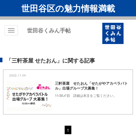
世田谷区の魅力情報満載
世田谷くみん手帖
Toggle
navigation
「三軒茶屋 せたおん」に関する記事
2022.11.04
三軒茶屋 せたおん「せたがやアカペラバト
ル」出場グループ大募集！
11/30〆切 詳細は本文をご覧ください。
1