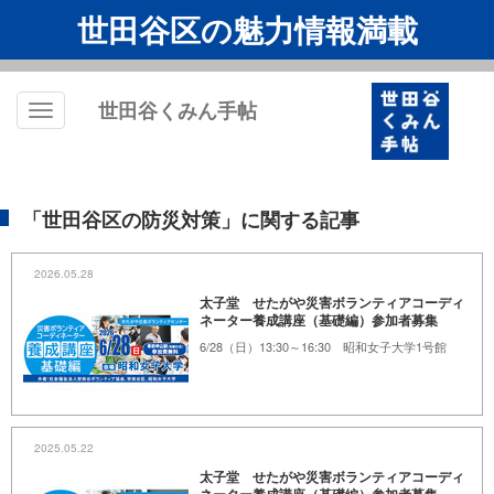
世田谷区の魅力情報満載
世田谷くみん手帖
Toggle
navigation
「世田谷区の防災対策」に関する記事
2026.05.28
太子堂 せたがや災害ボランティアコーディ
ネーター養成講座（基礎編）参加者募集
6/28（日）13:30～16:30 昭和女子大学1号館
2025.05.22
太子堂 せたがや災害ボランティアコーディ