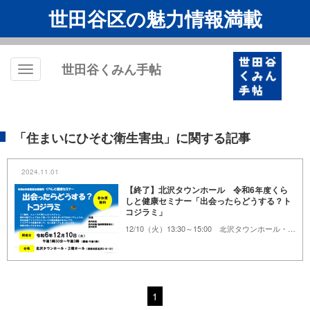
世田谷区の魅力情報満載
世田谷くみん手帖
Toggle
navigation
「住まいにひそむ衛生害虫」に関する記事
2024.11.01
【終了】北沢タウンホール 令和6年度くら
しと健康セミナー「出会ったらどうする？ト
コジラミ」
12/10（⽕）13:30～15:00 北沢タウンホール・2階ホール
1