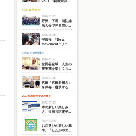
vol.1 「駒澤大学 ...
2026.07.27
野沢・下馬 消防操
法大会で光る若い...
2026.05.25
宇奈根 “Be a
Movement.”リコ...
2026.01.14
世田谷全域 人生の
充実期を楽しく共...
2026.01.06
代田「代田餅搗き」
を保存・継承する...
2022.07.25
本の新しい楽しみ
方、世田谷区電子...
2022.03.08
お店選びの新しい基
準、「せたがやエ...