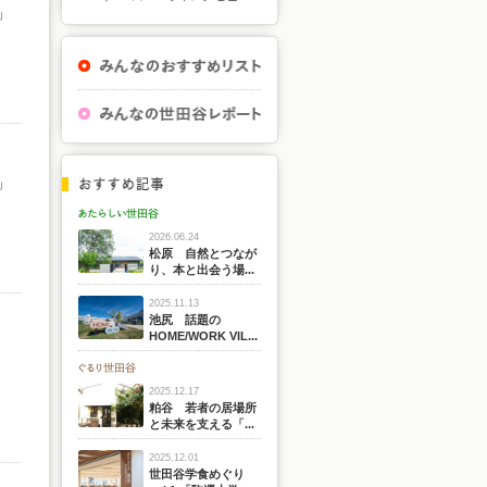
」
」
2026.06.24
松原 自然とつなが
り、本と出会う場...
2025.11.13
池尻 話題の
HOME/WORK VIL...
2025.12.17
粕谷 若者の居場所
と未来を支える「...
2025.12.01
世田谷学食めぐり