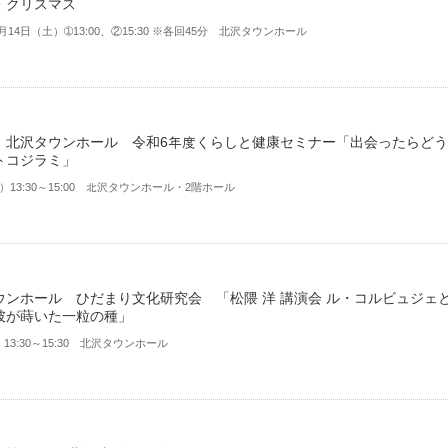
・クリスマス
2月14日（土）➀13:00、②15:30 ※各回45分 北沢タウンホール
】北沢タウンホール 令和6年度くらしと健康セミナー「出会ったらどう
トコジラミ」
（⽕）13:30～15:00 北沢タウンホール・2階ホール
ウンホール ひだまり文化研究会 「松隈 洋 講演会 ル・コルビュジェ
彼が蒔いた一粒の種」
）13:30～15:30 北沢タウンホール