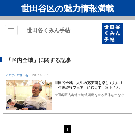
世田谷区の魅力情報満載
世田谷くみん手帖
Toggle
navigation
「区内全域」に関する記事
2026.01.14
世田谷全域 人生の充実期を楽しく共に！
「生涯現役フェア」にむけて 河上さん
世田谷区内各地で地域活動をする団体をつなぐ「せたがや生涯現役ネットワーク」。その世話人代表として、第19回「生涯現役フェア」の準備に力を注ぐ河上 勇（かわかみ いさむ）さんにその取り組みを聞きました。
1