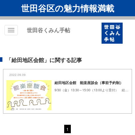
世田谷区の魅力情報満載
世田谷くみん手帖
Toggle
navigation
「給田地区会館」に関する記事
2022.09.09
給田地区会館 能楽座談会（事前予約制）
9/30（金）13:30～15:00（13:00より受付） 給田地区会館 1階 第1会議室（給田3-14-7）
1